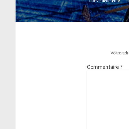
brièvement retiré
Votre adr
Commentaire
*