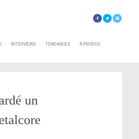
Searc
E
INTERVIEWS
TENDANCES
À PROPOS
for:
ardé un
etalcore