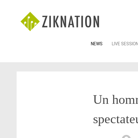
Skip
NEWS
LIVE SESSIO
to
content
Un homm
spectate