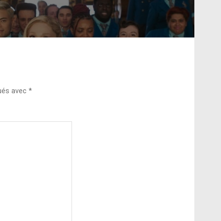
qués avec
*