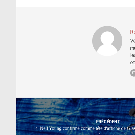
R
Vé
mu
le
et
Post
navigation
PRÉCÉDENT :
Neil Young confirmé comme tête d'affiche de Glas