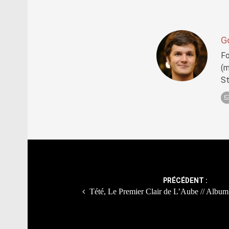
G
Fo
(m
S
Post
navigation
PRÉCÉDENT :
Tété, Le Premier Clair de L’Aube // Album 