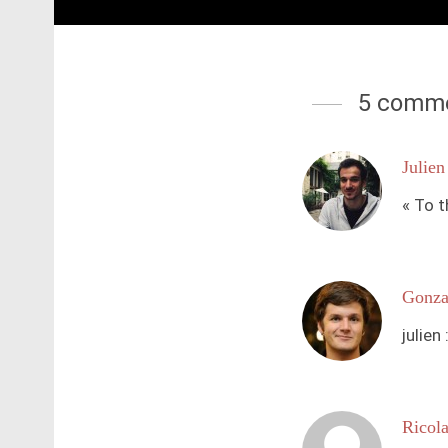
5 comme
Julien
« To t
Gonza
julien
Ricola