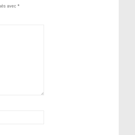
qués avec
*