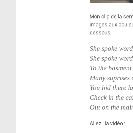
Mon clip de la se
images aux couleu
dessous
She spoke words
She spoke word
To the basment 
Many suprises 
You hid there l
Check in the ca
Out on the main
Allez.. la vidéo :