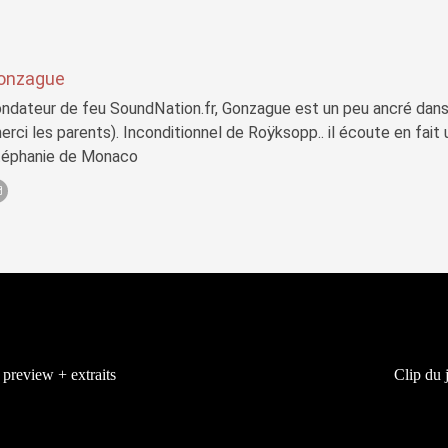
onzague
ndateur de feu SoundNation.fr, Gonzague est un peu ancré dans
erci les parents). Inconditionnel de Roÿksopp.. il écoute en fait
téphanie de Monaco
preview + extraits
Clip du 