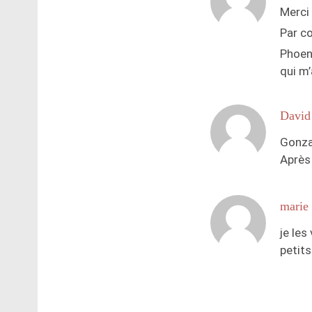
Merci
Par co
Phoeni
qui m’
David
Gonza
Après
marie
je les
petits