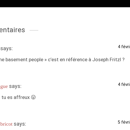
ntaires
4 févr
says:
he basement people » c’est en référence à Joseph Fritzl ?
4 févr
says:
gue
 : tu es affreux 😛
5 févr
says:
bricot