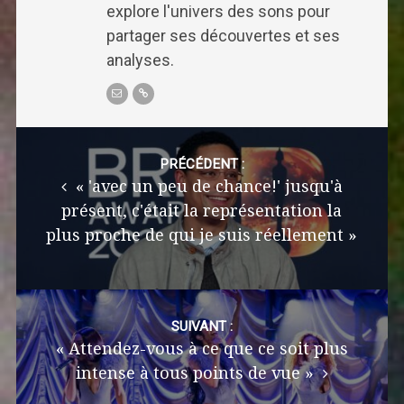
explore l'univers des sons pour
partager ses découvertes et ses
analyses.
Post
navigation
PRÉCÉDENT :
« 'avec un peu de chance!' jusqu'à
présent, c'était la représentation la
plus proche de qui je suis réellement »
SUIVANT :
« Attendez-vous à ce que ce soit plus
intense à tous points de vue »