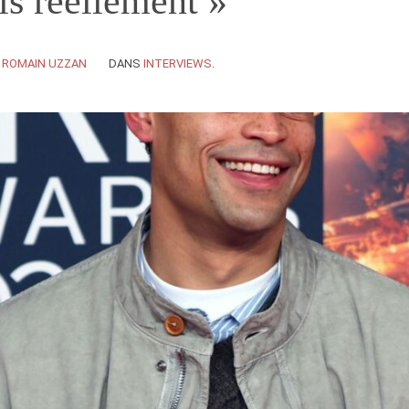
uis réellement »
Y
ROMAIN UZZAN
DANS
INTERVIEWS
.