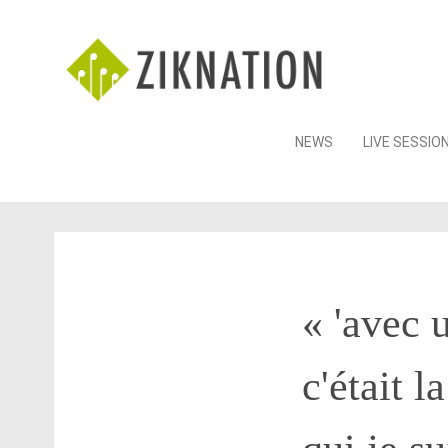
Skip
NEWS
LIVE SESSIO
to
content
« 'avec 
c'était l