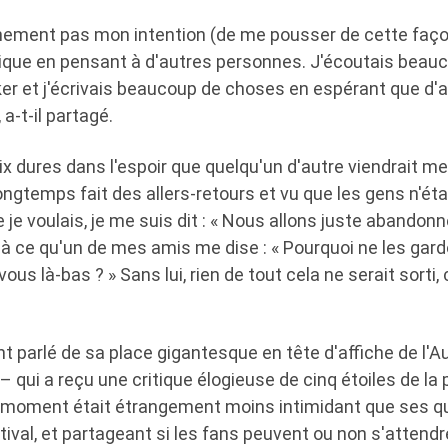
ainement pas mon intention (de me pousser de cette façon
ue en pensant à d'autres personnes. J'écoutais beauco
ker et j'écrivais beaucoup de choses en espérant que d
 a-t-il partagé.
oix dures dans l'espoir que quelqu'un d'autre viendrait me
longtemps fait des allers-retours et vu que les gens n'é
 je voulais, je me suis dit : « Nous allons juste abando
'à ce qu'un de mes amis me dise : « Pourquoi ne les ga
s là-bas ? » Sans lui, rien de tout cela ne serait sorti, c
 parlé de sa place gigantesque en tête d'affiche de l'A
 qui a reçu une critique élogieuse de cinq étoiles de la 
e moment était étrangement moins intimidant que ses q
tival, et partageant si les fans peuvent ou non s'attendr