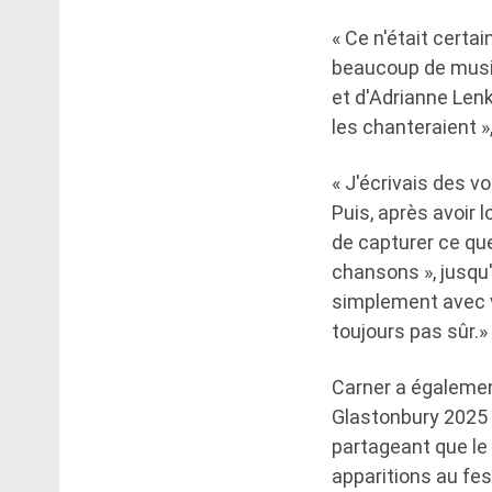
« Ce n'était cert
beaucoup de musiq
et d'Adrianne Len
les chanteraient »,
« J'écrivais des v
Puis, après avoir 
de capturer ce que
chansons », jusqu
simplement avec vou
toujours pas sûr.»
Carner a également
Glastonbury 2025 –
partageant que l
apparitions au fes