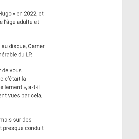
 Hugo » en 2022, et
 l’âge adulte et
 au disque, Carner
nérable du LP.
z de vous
e c'était la
ellement », a-t-il
ent vues par cela,
amais sur des
it presque conduit