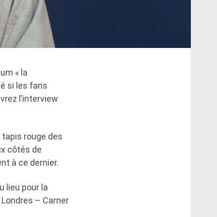
bum « la
é si les fans
rez l’interview
e tapis rouge des
ux côtés de
nt à ce dernier.
 lieu pour la
e Londres – Carner