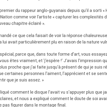
 premier du rappeur anglo-guyanais depuis qu'il a sorti «
kNation
comme voir l’artiste « capturer les complexités de
veau chapitre éclairé ».
mandé ce que cela faisait de voir la réponse chaleureuse
 lui avait particulièrement plu en raison de la nature vul
 spécial, parce que, dans toute forme d'art, vous essaye
ous êtes vraiment, et 'j'espère !' J'avais l'impression qu
lus proche que j'ai faite jusqu'à présent de qui je suis ré
ue certaines personnes l'aiment, l'apprécient et se sent
tir que je suis assez. »
liqué comment le disque l'avait vu s'appuyer plus que j
claires, et nous a expliqué comment le doute de soi ava
 pas figurer dans le montage final.