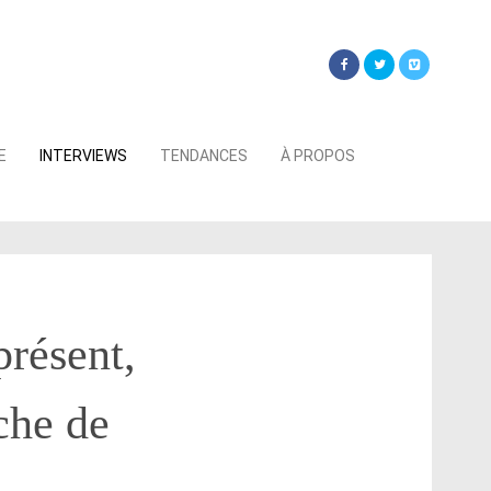
Searc
E
INTERVIEWS
TENDANCES
À PROPOS
for:
présent,
oche de