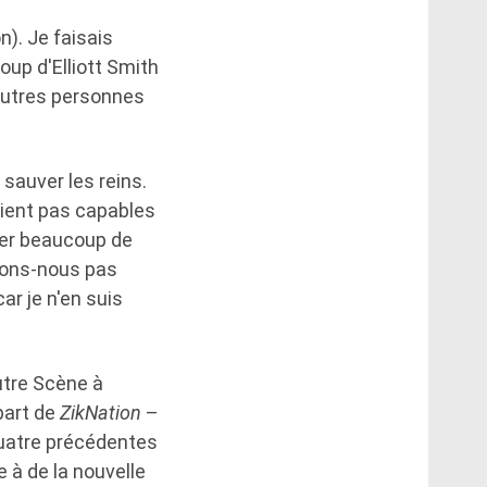
). Je faisais
up d'Elliott Smith
'autres personnes
 sauver les reins.
taient pas capables
nner beaucoup de
rdons-nous pas
ar je n'en suis
utre Scène à
part de
ZikNation
–
uatre précédentes
e à de la nouvelle