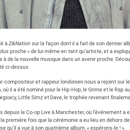
lé à
ZikNation
sur la façon dont il a fait de son dernier al
plus proche » de lui-même en tant qu'artiste, et a expliqu
e à de la nouvelle musique dans un avenir proche. Découv
té ci-dessus.
r-compositeur et rappeur londonien nous a rejoint sur l
où il a été nominé pour le Hip-Hop, le Grime et le Rap a
egxacy, Little Simz et Dave, le trophée revenant finaleme
 depuis le Co-op Live à Manchester, où l'événement a eu
 la première fois que la cérémonie a eu lieu en dehors d
nse qu'il a vue à son quatrième album, « espérons-le ! ».