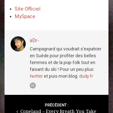
Site Officiel
MySpace
aDr-
Campagnard qui voudrait s'expatrier
en Suède pour profiter des belles
femmes et de la pop-folk tout en
faisant du ski ! Pour un peu plus:
twitter
et puis mon blog:
dudy.fr
Post
navigation
PRÉCÉDENT :
Copeland – Every Breath You Take