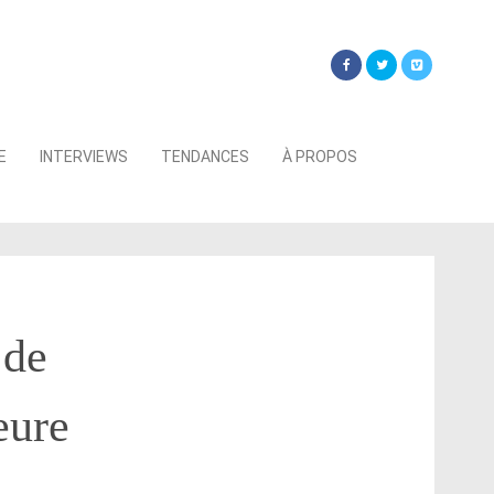
Searc
E
INTERVIEWS
TENDANCES
À PROPOS
for:
 de
eure