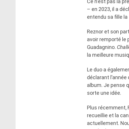
Ce n'est pas la p
– en 2023, il a décl
entendu sa fille la
Reznor et son part
avoir remporté le p
Guadagnino.
Chall
la meilleure musiq
Le duo a également
déclarant l’année 
album. Je pense 
sorte une idée.
Plus récemment, R
recueillie et la ca
actuellement. Nou