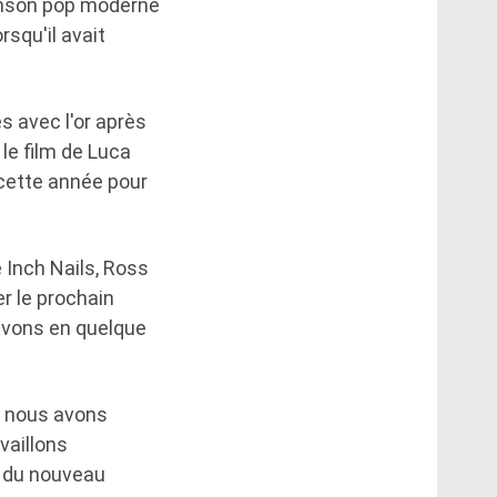
hanson pop moderne
orsqu'il avait
s avec l'or après
 le film de Luca
 cette année pour
 Inch Nails, Ross
er le prochain
avons en quelque
e nous avons
availlons
e du nouveau