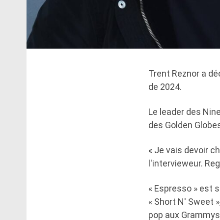
Trent Reznor a dé
de 2024.
Le leader des Nine 
des Golden Globes 
« Je vais devoir ch
l'intervieweur. R
« Espresso » est s
« Short N' Sweet »
pop aux Grammys d