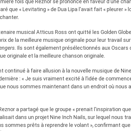
remière fois que Reznor se prononce en faveur d'une c
aré que « Levitating » de Dua Lipa l'avait fait « pleurer » l
 chanter.
enaire musical Atticus Ross ont quitté les Golden Globe
rix de la meilleure musique originale pour leur travail sur
engers
. Ils sont également présélectionnés aux Oscars
ue originale et la meilleure chanson originale.
 continué à faire allusion à la nouvelle musique de Nine
dernière : « Je suis vraiment excité à l’idée de commenc
que nous sommes maintenant dans un endroit où nous 
eznor a partagé que le groupe « prenait l'inspiration qu
nalisait dans un projet Nine Inch Nails, sur lequel nous tr
s sommes prêts à reprendre le volant », confirmant qu