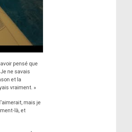
 avoir pensé que
« Je ne savais
nson et la
yais vraiment. »
l'aimerait, mais je
oment-là, et