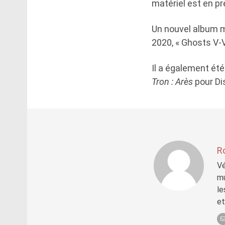
matériel est en pr
Un nouvel album m
2020, « Ghosts V-VI
Il a également été 
Tron : Arès
pour Di
R
Vé
mu
le
et