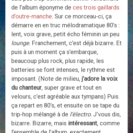
de l’album éponyme de
ces trois gaillards
d’outre-manche
. Sur ce morceau-ci, ça
démarre en en truc mélodramatique 80’s :
lent, voix grave, petit écho féminin un peu
lounge
. Franchement, c’est déjà bizarre. Et
puis à un moment ça s’embarque,
beaucoup plus rock, plus rapide, les
batteries se font intenses, le rythme est
imposant. (Note de milieu,
j’adore la voix
du chanteur
, super grave et tout en
velours, c’est agréable aux tympans) Puis
ça repart en 80’s, et ensuite on se tape du
trip-hop mélangé à de
l’électro
. J’vous dis,
bizarre. Bizarre, mais
intéressant
, comme
l’ensemble de l’album, exactement.