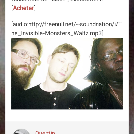
[
Acheter
]
[audio:http://freenull.net/~soundnation/i/T
he_Invisible-Monsters_Waltz.mp3]
Quentin