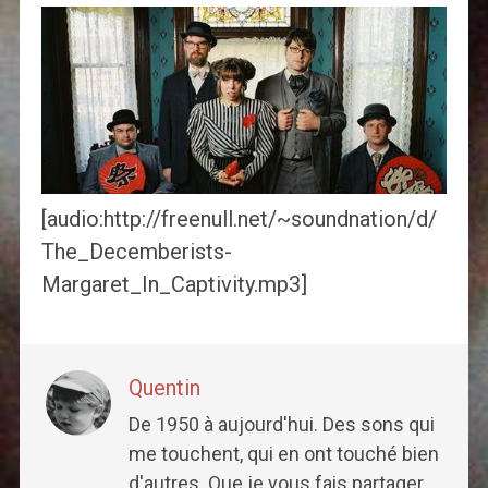
[audio:http://freenull.net/~soundnation/d/
The_Decemberists-
Margaret_In_Captivity.mp3]
Quentin
De 1950 à aujourd'hui. Des sons qui
me touchent, qui en ont touché bien
d'autres. Que je vous fais partager,