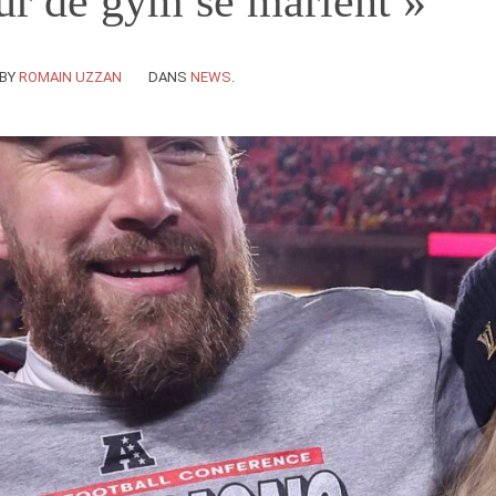
ur de gym se marient »
BY
ROMAIN UZZAN
DANS
NEWS
.