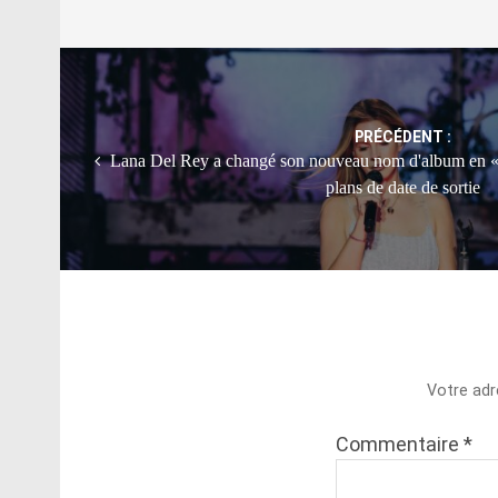
Post
navigation
PRÉCÉDENT :
Lana Del Rey a changé son nouveau nom d'album en «p
plans de date de sortie
Votre adr
Commentaire
*