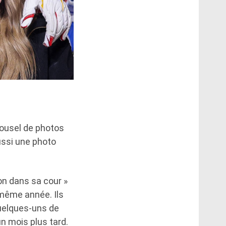
rousel de photos
aussi une photo
lon dans sa cour »
 même année. Ils
uelques-uns de
n mois plus tard.