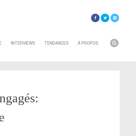
Searc
E
INTERVIEWS
TENDANCES
À PROPOS
for:
engagés:
e