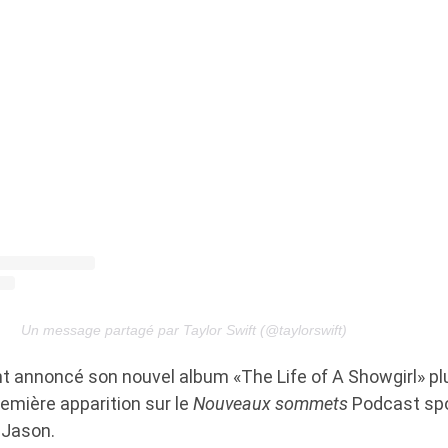
Un message partagé par Taylor Swift (@taylorswift)
 annoncé son nouvel album «The Life of A Showgirl» plu
remière apparition sur le
Nouveaux sommets
Podcast spor
 Jason.