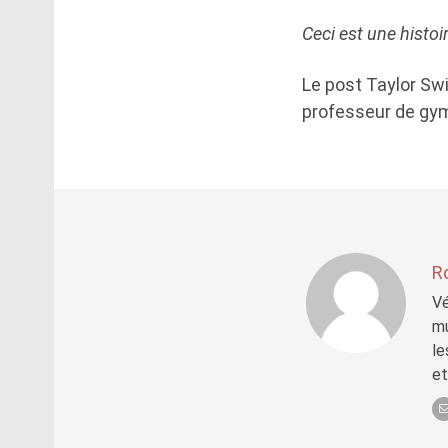
Ceci est une histoi
Le post Taylor Swi
professeur de gym
R
Vé
mu
le
et