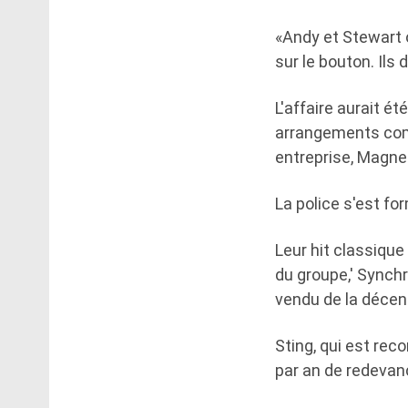
«Andy et Stewart o
sur le bouton. Ils
L'affaire aurait é
arrangements com
entreprise, Magnet
La police s'est f
Leur hit classique
du groupe,' Synchro
vendu de la décen
Sting, qui est re
par an de redevan