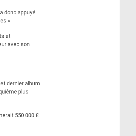
l a donc appuyé
ues.»
ts et
eur avec son
 et dernier album
inquième plus
nerait 550 000 £