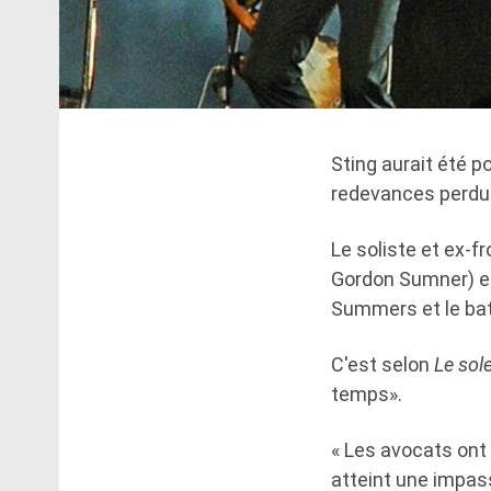
Sting aurait été p
redevances perdu
Le soliste et ex-f
Gordon Sumner) es
Summers et le batt
C'est selon
Le sole
temps».
« Les avocats ont 
atteint une impasse