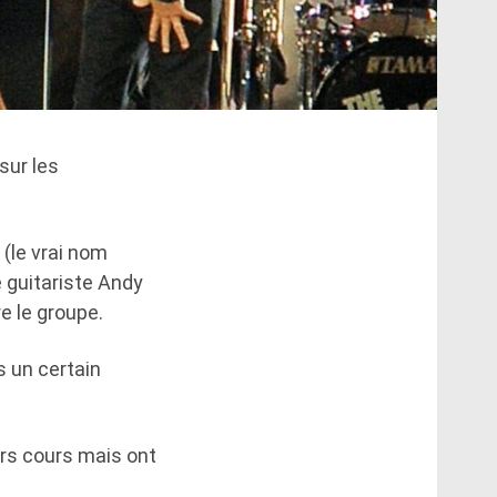
sur les
 (le vrai nom
 guitariste Andy
e le groupe.
s un certain
ors cours mais ont