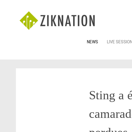
Skip
NEWS
LIVE SESSIO
to
content
Sting a 
camarade