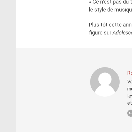
« Ce n'est pas du 
le style de musique
Plus tôt cette ann
figure sur
Adolesc
R
Vé
mu
le
et