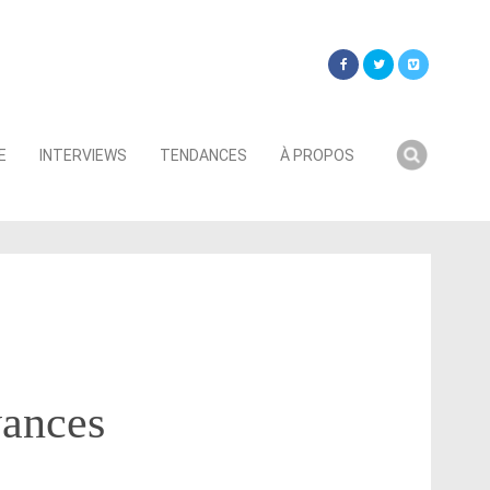
Searc
E
INTERVIEWS
TENDANCES
À PROPOS
for:
vances