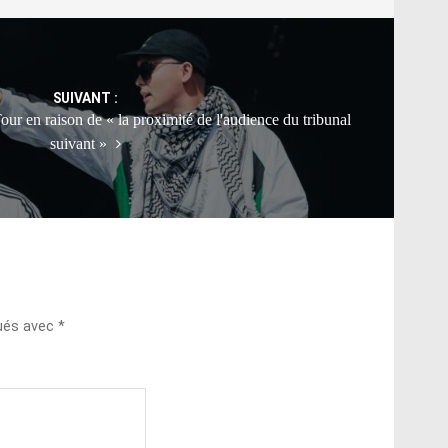
SUIVANT :
r en raison de « la proximité de l'audience du tribunal
suivant »
qués avec
*