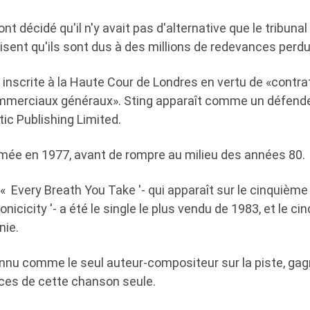
nt décidé qu'il n'y avait pas d'alternative que le tribuna
 disent qu'ils sont dus à des millions de redevances perd
té inscrite à la Haute Cour de Londres en vertu de «contra
merciaux généraux». Sting apparaît comme un défend
ic Publishing Limited.
ormée en 1977, avant de rompre au milieu des années 80.
 « Every Breath You Take '- qui apparaît sur le cinquième
nicicity '- a été le single le plus vendu de 1983, et le c
nie.
connu comme le seul auteur-compositeur sur la piste, gag
ces de cette chanson seule.