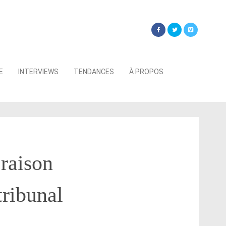
Searc
E
INTERVIEWS
TENDANCES
À PROPOS
for:
raison
tribunal