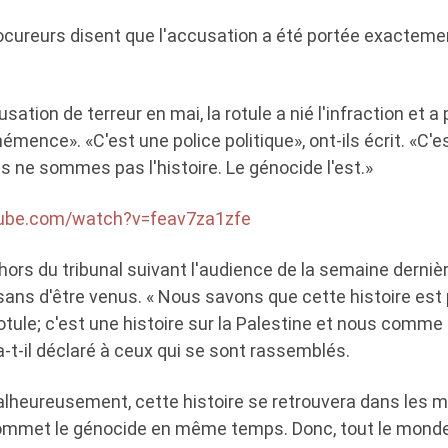
ocureurs disent que l'accusation a été portée exactemen
sation de terreur en mai, la rotule a nié l'infraction et 
mence». «C'est une police politique», ont-ils écrit. «C'e
us ne sommes pas l'histoire. Le génocide l'est.»
tube.com/watch?v=feav7za1zfe
ors du tribunal suivant l'audience de la semaine dernièr
sans d'être venus. « Nous savons que cette histoire est 
rotule; c'est une histoire sur la Palestine et nous comme
, a-t-il déclaré à ceux qui se sont rassemblés.
lheureusement, cette histoire se retrouvera dans les mé
commet le génocide en même temps. Donc, tout le mond