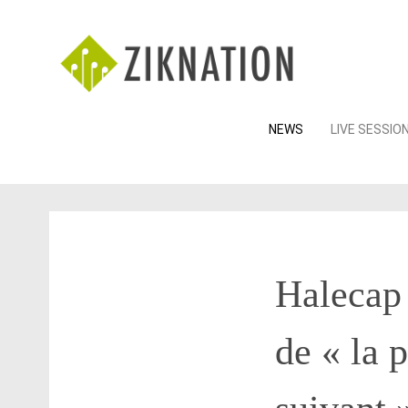
Skip
NEWS
LIVE SESSIO
to
content
Halecap
de « la 