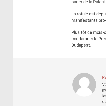
parler de la Palest
La rotule est depu
manifestants pro-
Plus tôt ce mois-c
condamner le Prem
Budapest.
R
Vé
mu
le
et