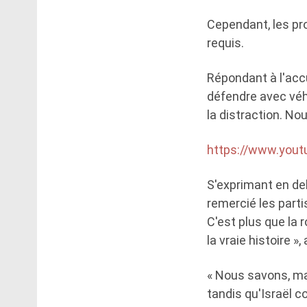
Cependant, les pr
requis.
Répondant à l'accu
défendre avec véhé
la distraction. No
https://www.you
S'exprimant en deh
remercié les parti
C'est plus que la 
la vraie histoire »
« Nous savons, ma
tandis qu'Israël 