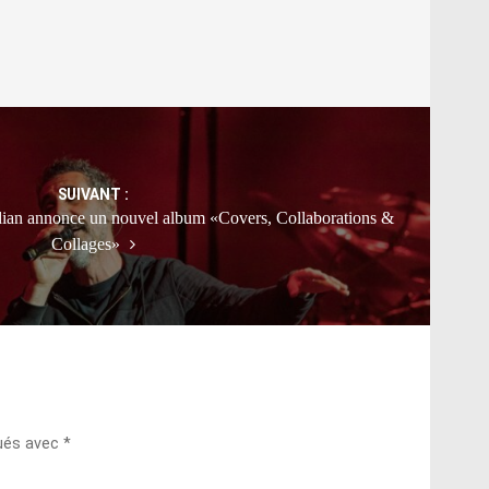
SUIVANT :
dian annonce un nouvel album «Covers, Collaborations &
Collages»
qués avec
*