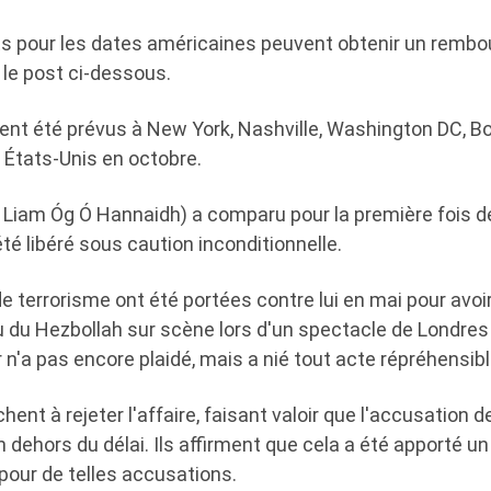
ets pour les dates américaines peuvent obtenir un remb
r le post ci-dessous.
ent été prévus à New York, Nashville, Washington DC, B
s États-Unis en octobre.
 Liam Óg Ó Hannaidh) a comparu pour la première fois de
a été libéré sous caution inconditionnelle.
e terrorisme ont été portées contre lui en mai pour avo
u du Hezbollah sur scène lors d'un spectacle de Londre
r n'a pas encore plaidé, mais a nié tout acte répréhensibl
nt à rejeter l'affaire, faisant valoir que l'accusation de
n dehors du délai. Ils affirment que cela a été apporté un 
 pour de telles accusations.