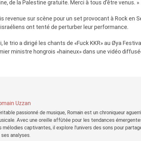
ine, de la Palestine gratuite. Merci à tous d'être venus. »
is revenue sur scène pour un set provocant à Rock en Se
israéliens ont tenté de perturber leur performance.
i, le trio a dirigé les chants de «Fuck KKR» au Øya Festiv
ier ministre hongrois «haineux» dans une vidéo diffusé
omain Uzzan
ritable passionné de musique, Romain est un chroniqueur aguerri 
sicale. Avec une oreille affûtée pour les tendances émergente
s mélodies captivantes, il explore l'univers des sons pour parta
 ses analyses.