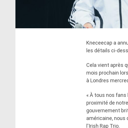
Kneceecap a annul
les détails ci-des
Cela vient après 
mois prochain lor
à Londres mercredi
« À tous nos fans
proximité de notre
gouvernement brit
américaine, nous d
l'Irish Rap Trio.