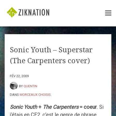
Sonic Youth – Superstar
(The Carpenters cover)
FÉV 22, 2009
BY
QUENTIN
DANS
MORCEAUX CHOISIS
.
Sonic Youth
+
The Carpenters
= coeur
. Si
j’étais en CE2, c’est le genre de phrase