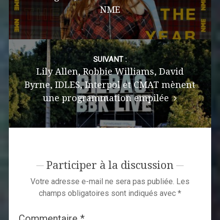
NME
SUIVANT :
Lily Allen, Robbie Williams, David
Byrne, IDLES, Interpol et CMAT mènent
une programmation empilée
Participer à la discussion
Votre adresse e-mail ne sera pas publiée.
Les
champs obligatoires sont indiqués avec
*
Commentaire
*