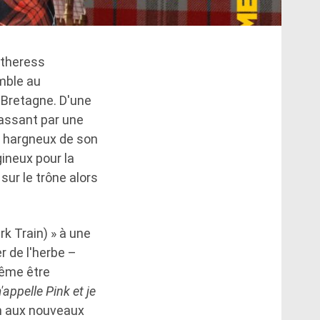
ntheress
mble au
-Bretagne. D'une
assant par une
s hargneux de son
gineux pour la
sur le trône alors
rk Train) » à une
er de l'herbe –
ême être
'appelle Pink et je
n aux nouveaux