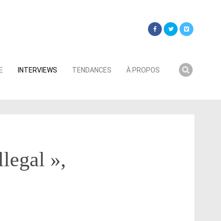
Searc
E
INTERVIEWS
TENDANCES
À PROPOS
for:
llegal »,