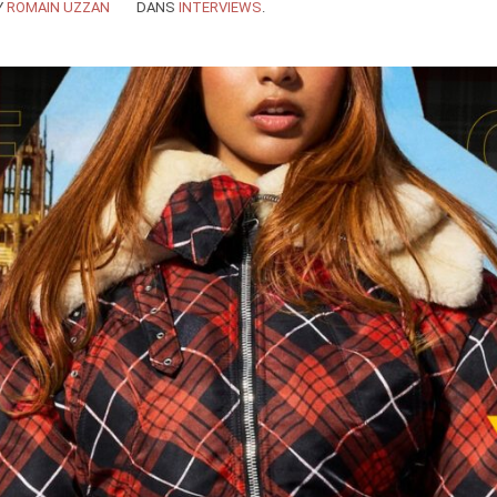
Y
ROMAIN UZZAN
DANS
INTERVIEWS
.