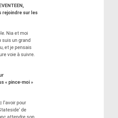
 SEVENTEEN,
 rejoindre sur les
le. Nia et moi
 suis un grand
, et je pensais
ure voie à suivre.
ur
s « pince-moi »
 l'avoir pour
Stateside' de
onc attendre son