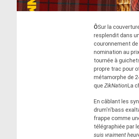
Ô
Sur la couvertur
resplendit dans u
couronnement de l
nomination au pr
tournée à guichet
propre trac pour of
métamorphe de 24 a
que
ZikNation
La c
En câblant les syn
drum'n'bass exaltan
frappe comme une
télégraphiée par l
suis vraiment heur