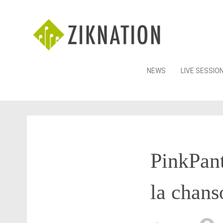
Skip
NEWS
LIVE SESSIO
to
content
PinkPant
la chan