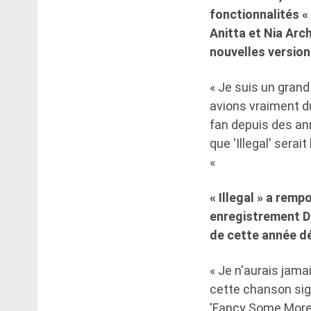
fonctionnalités «
Anitta et Nia Arc
nouvelles versio
« Je suis un grand
avions vraiment d
fan depuis des ann
que 'Illegal' serai
«
« Illegal » a rem
enregistrement Da
de cette année dé
« Je n'aurais jama
cette chanson sign
'Fancy Some More 