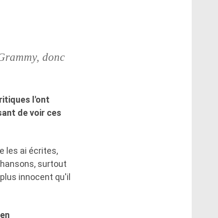
n Grammy, donc
itiques l'ont
ant de voir ces
les ai écrites,
chansons, surtout
lus innocent qu'il
 en