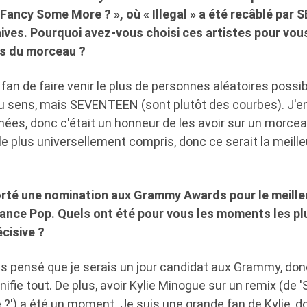
 Fancy Some More ? », où « Illegal » a été recâblé par
hives. Pourquoi avez-vous choisi ces artistes pour vous
ns du morceau ?
 fan de faire venir le plus de personnes aléatoires possib
u sens, mais SEVENTEEN (sont plutôt des courbes). J'en
ées, donc c'était un honneur de les avoir sur un morceau
t le plus universellement compris, donc ce serait la meille
porté une nomination aux Grammy Awards pour le meille
nce Pop. Quels ont été pour vous les moments les plu
cisive ?
is pensé que je serais un jour candidat aux Grammy, donc
ifie tout. De plus, avoir Kylie Minogue sur un remix (de '
?') a été un moment. Je suis une grande fan de Kylie, d