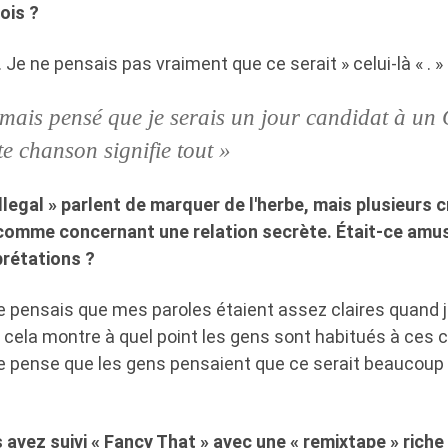
ois ?
 Je ne pensais pas vraiment que ce serait » celui-là « . »
amais pensé que je serais un jour candidat à u
te chanson signifie tout »
llegal » parlent de marquer de l'herbe, mais plusieurs cr
 comme concernant une relation secrète. Était-ce amus
prétations ?
 pensais que mes paroles étaient assez claires quand je 
 cela montre à quel point les gens sont habitués à ces 
je pense que les gens pensaient que ce serait beaucoup p
 avez suivi « Fancy That » avec une « remixtape » riche