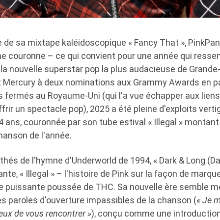
e de sa mixtape kaléidoscopique « Fancy That », PinkPa
ne couronne – ce qui convient pour une année qui resse
a nouvelle superstar pop la plus audacieuse de Grande
ix Mercury à deux nominations aux Grammy Awards en p
s fermés au Royaume-Uni (qui l'a vue échapper aux lien
frir un spectacle pop), 2025 a été pleine d'exploits verti
ns, couronnée par son tube estival « Illegal » montant 
hanson de l'année.
thés de l'hymne d'Underworld de 1994, « Dark & ​​Long (Da
te, « Illegal » – l'histoire de Pink sur la façon de marqu
 puissante poussée de THC. Sa nouvelle ère semble m
es paroles d'ouverture impassibles de la chanson (
« Je m
eux de vous rencontrer »
), conçu comme une introductio