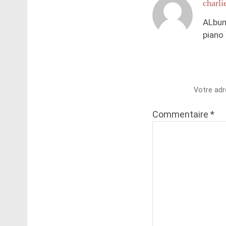
charli
ALbum
piano 
Votre adr
Commentaire
*