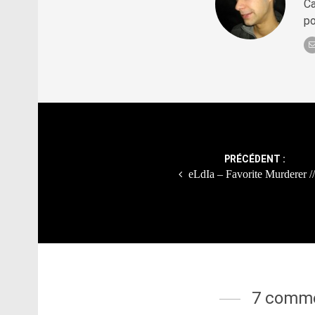
Ca
po
Post
navigation
PRÉCÉDENT :
eLdIa – Favorite Murderer /
7 comme