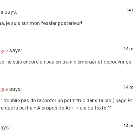
14 
says:
en
, je suis sur mon fessier postérieur!
14 m
says:
gue
e ! je suis encore un peu en train d’émerger et découvrir ça e
14 m
says:
gue
: n’oublie pas de raconter un petit truc dans ta bio ( page Pr
re que la partie « A propos de Adr- » aie du texte ^^
14 m
ays: