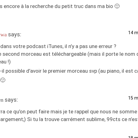
s encore à la recherche du petit truc dans ma bio 🙂
14 m
says:
uwa
 dans votre podcast iTunes, il n’y a pas une erreur ?
le second morceau est téléchargeable (mais il porte le nom 
au !)
-il possible d’avoir le premier morceau svp (au piano, il est 
 🙂
15 m
says:
en
rra ce qu’on peut faire mais je te rappel que nous ne somm
argement;) Si tu la trouve carrément sublime, 99cts ce n’est