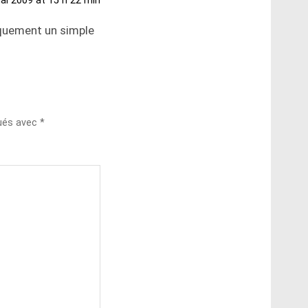
ai 2009 at 15 h 22 min
quement un simple
qués avec
*