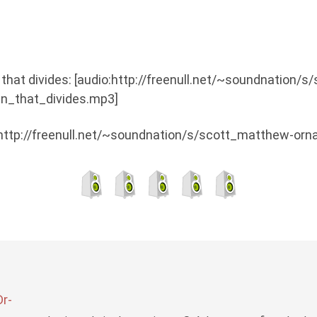
 that divides: [audio:http://freenull.net/~soundnation/
n_that_divides.mp3]
:http://freenull.net/~soundnation/s/scott_matthew-or
Dr-