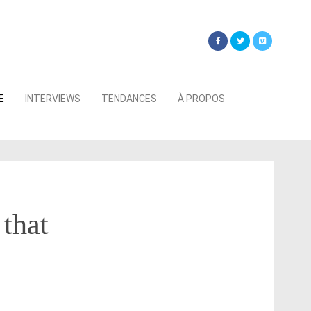
Searc
E
INTERVIEWS
TENDANCES
À PROPOS
for:
 that