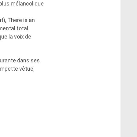
e plus mélancolique
t), There is an
mental total.
 que la voix de
ourante dans ses
rompette vêtue,