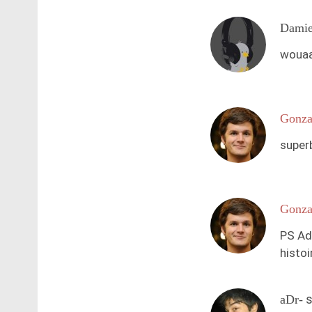
Dami
wouaaa
Gonza
superb
Gonza
PS Ad 
histoi
s
aDr-