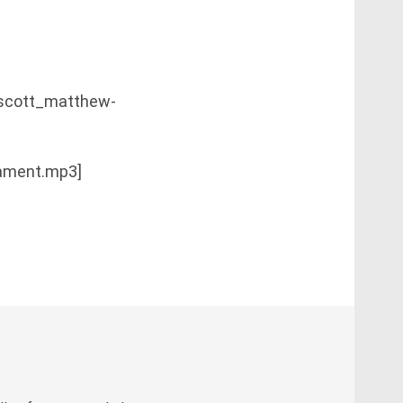
s/scott_matthew-
nament.mp3]