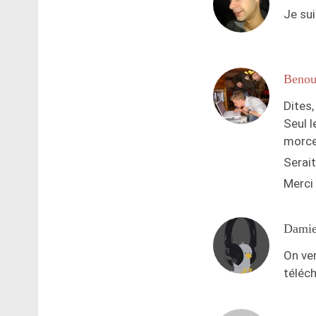
Je sui
Beno
Dites,
Seul 
morce
Serait
Merci
Dami
On ve
téléch