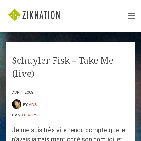
Schuyler Fisk – Take Me
(live)
AVR 4, 2008
BY
ADR-
DANS
DIVERS
.
Je me suis très vite rendu compte que je
n’avais jamais mentionné son nom ici, et