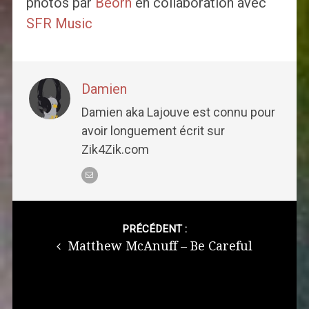
photos par
Beorn
en collaboration avec
SFR Music
Damien
Damien aka Lajouve est connu pour
avoir longuement écrit sur
Zik4Zik.com
Post
navigation
PRÉCÉDENT :
Matthew McAnuff – Be Careful