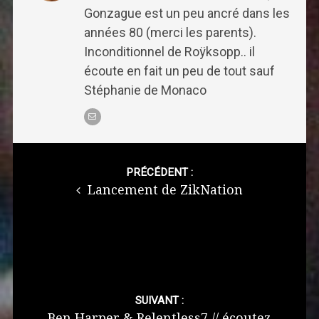
Gonzague est un peu ancré dans les
années 80 (merci les parents).
Inconditionnel de Roÿksopp.. il
écoute en fait un peu de tout sauf
Stéphanie de Monaco
Post
navigation
PRÉCÉDENT :
Lancement de ZikNation
SUIVANT :
Ben Harper & Relentless7 // écoutez