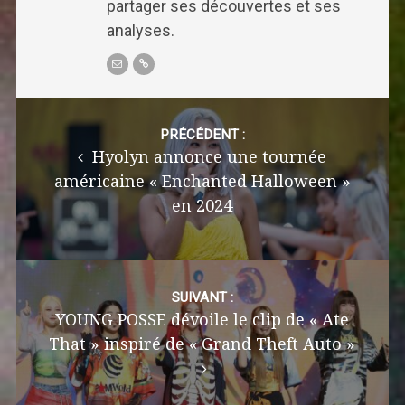
partager ses découvertes et ses
analyses.
Post
navigation
PRÉCÉDENT :
Hyolyn annonce une tournée
américaine « Enchanted Halloween »
en 2024
SUIVANT :
YOUNG POSSE dévoile le clip de « Ate
That » inspiré de « Grand Theft Auto »