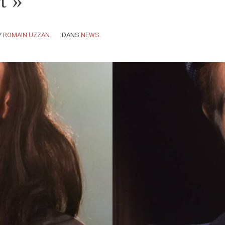
t »
Y
ROMAIN UZZAN
DANS
NEWS
.