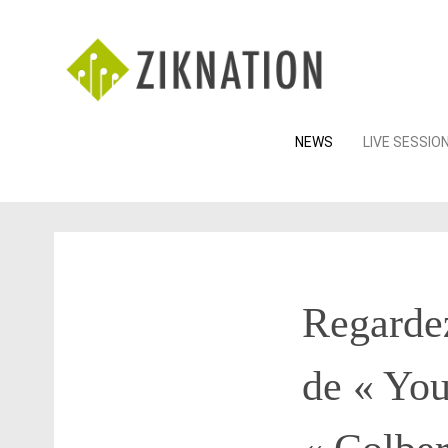
Skip
NEWS
LIVE SESSIO
to
content
Regardez
de « Yo