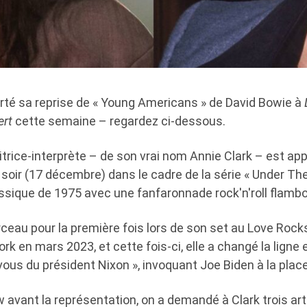
orté sa reprise de « Young Americans » de David Bowie à
ert
cette semaine – regardez ci-dessous.
rice-interprète – de son vrai nom Annie Clark – est app
oir (17 décembre) dans le cadre de la série « Under The
assique de 1975 avec une fanfaronnade rock'n'roll flamb
rceau pour la première fois lors de son set au Love Roc
k en mars 2023, et cette fois-ci, elle a changé la lign
ous du président Nixon », invoquant Joe Biden à la place
 avant la représentation, on a demandé à Clark trois arti