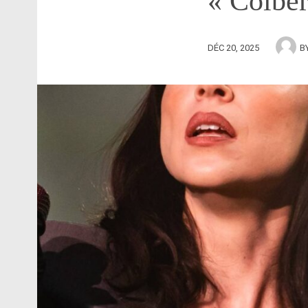
« Colber
DÉC 20, 2025
B