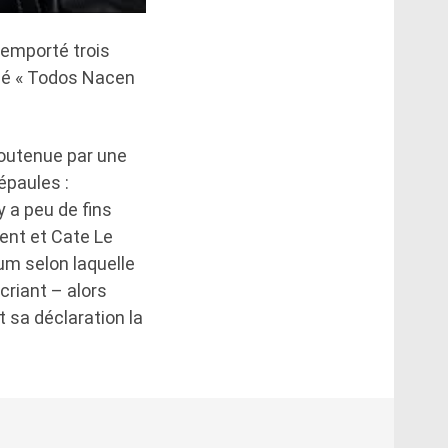
 remporté trois
lé « Todos Nacen
 soutenue par une
épaules :
 y a peu de fins
cent et Cate Le
bum selon laquelle
riant – alors
t sa déclaration la