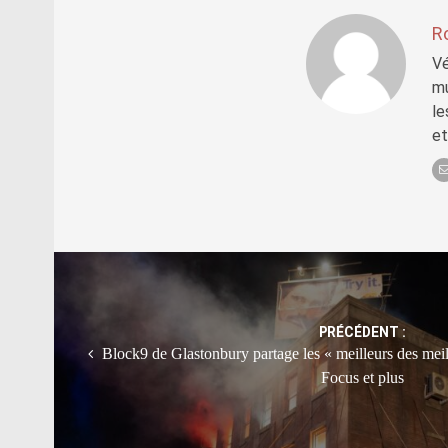
R
Vé
mu
le
et
Post
navigation
PRÉCÉDENT :
Block9 de Glastonbury partage les « meilleurs des meil
Focus et plus