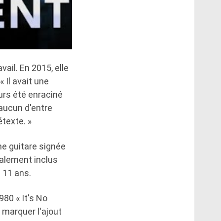
ail. En 2015, elle
 Il avait une
urs été enraciné
 aucun d'entre
étexte. »
ne guitare signée
galement inclus
 11 ans.
80 « It's No
 marquer l'ajout