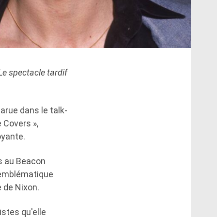
Le spectacle tardif
arue dans le talk-
 Covers »,
oyante.
ks au Beacon
e emblématique
 de Nixon.
stes qu'elle