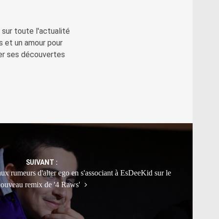
sur toute l'actualité
s et un amour pour
ger ses découvertes
SUIVANT :
ux rumeurs d'alter ego en s'associant à EsDeeKid sur le
ouveau remix de '4 Raws'