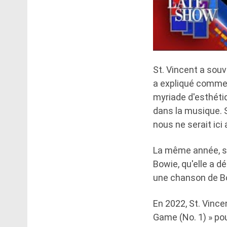
St. Vincent a souv
a expliqué comment
myriade d'esthétiq
dans la musique. 
nous ne serait ici
La même année, sa 
Bowie, qu'elle a d
une chanson de Bo
En 2022, St. Vinc
Game (No. 1) » po