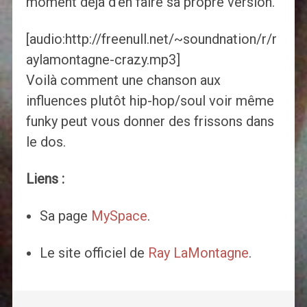
moment déjà d’en faire sa propre version.
[audio:http://freenull.net/~soundnation/r/r
aylamontagne-crazy.mp3]
Voilà comment une chanson aux
influences plutôt hip-hop/soul voir même
funky peut vous donner des frissons dans
le dos.
Liens :
Sa page
MySpace
.
Le site officiel de
Ray LaMontagne
.