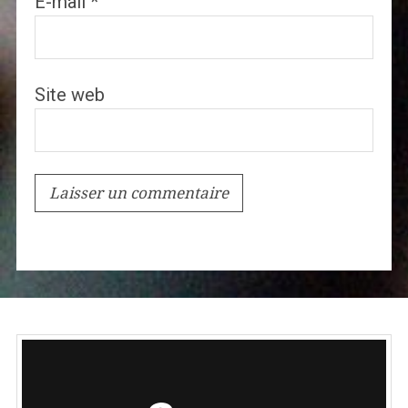
E-mail
*
Site web