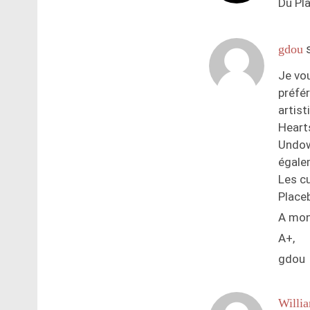
Du Pl
gdou
Je vo
préfér
artist
Hearts
Undow
égale
Les cu
Place
A mon
A+,
gdou
Willi