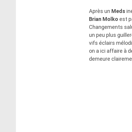
Après un
Meds
in
Brian Molko
est p
Changements saluta
un peu plus guille
vifs éclairs mélodi
on a ici affaire à
demeure clairement