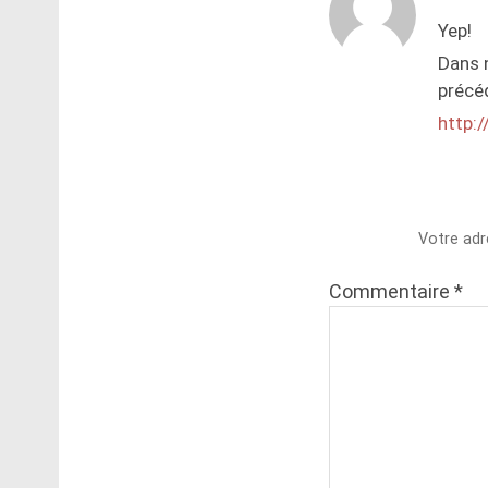
Yep!
Dans n
précéd
http:
Votre adr
Commentaire
*