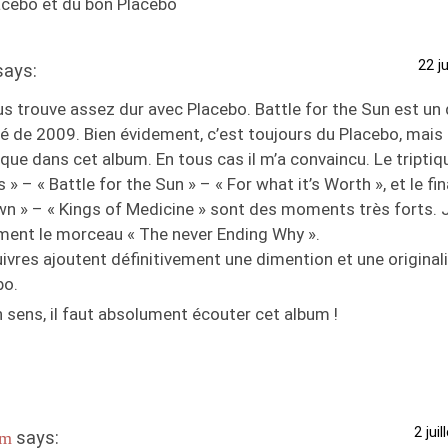
acebo et du bon Placebo
22 j
says:
us trouve assez dur avec Placebo. Battle for the Sun est u
é de 2009. Bien évidement, c’est toujours du Placebo, mais il
ique dans cet album. En tous cas il m’a convaincu. Le triptiq
 » – « Battle for the Sun » – « For what it’s Worth », et le f
n » – « Kings of Medicine » sont des moments très forts. J
ment le morceau « The never Ending Why ».
ivres ajoutent définitivement une dimention et une original
bo.
 sens, il faut absolument écouter cet album !
2 jui
says:
am