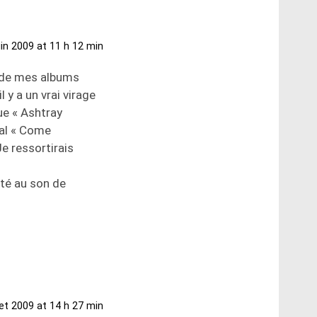
uin 2009 at 11 h 12 min
n de mes albums
 y a un vrai virage
ue « Ashtray
inal « Come
e ressortirais
ité au son de
llet 2009 at 14 h 27 min