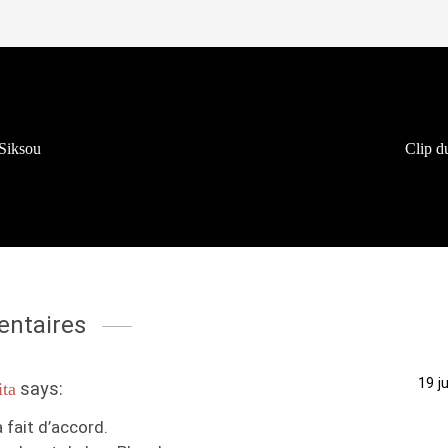
Siksou
Clip d
ntaires
19 j
says:
ita
 fait d’accord.