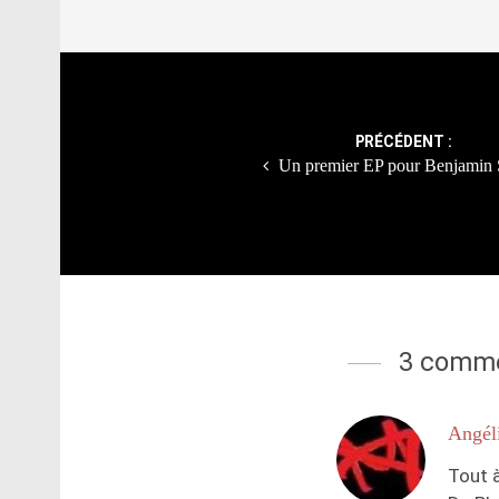
Post
navigation
PRÉCÉDENT :
Un premier EP pour Benjamin 
3 comme
Angél
Tout à