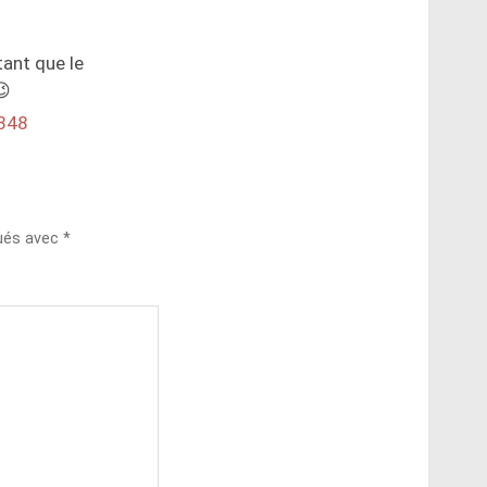
tant que le
😉
1848
qués avec
*