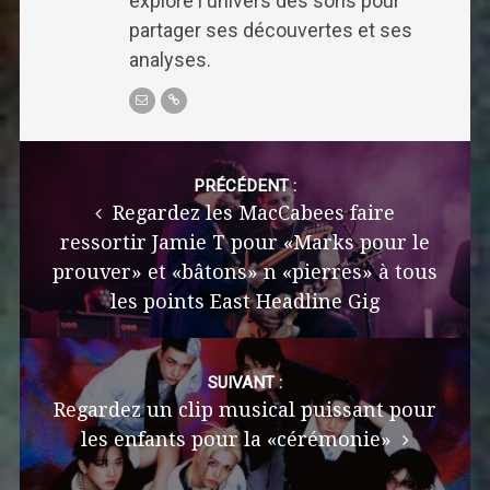
explore l'univers des sons pour
partager ses découvertes et ses
analyses.
Post
navigation
PRÉCÉDENT :
Regardez les MacCabees faire
ressortir Jamie T pour «Marks pour le
prouver» et «bâtons» n «pierres» à tous
les points East Headline Gig
SUIVANT :
Regardez un clip musical puissant pour
les enfants pour la «cérémonie»