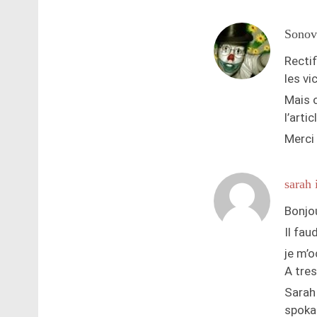
Sonov
Rectif
les vi
Mais o
l’artic
Merci 
sarah 
Bonjou
Il fau
je m’o
A tres
Sarah
spoka