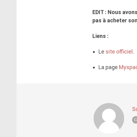
EDIT : Nous avons
pas à acheter son
Liens :
Le
site officiel
.
La page
Myspa
S