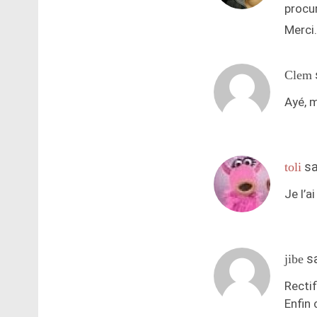
procur
Merci.
Clem
Ayé, m
sa
toli
Je l’
s
jibe
Rectif
Enfin 