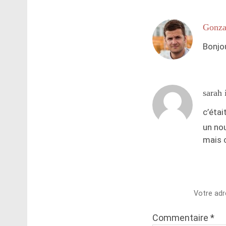
Gonza
Bonjou
sarah 
c’étai
un nou
mais c
Votre adr
Commentaire
*