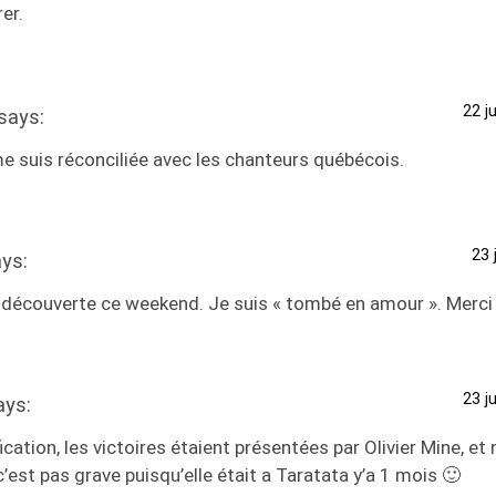
er.
22 j
says:
e suis réconciliée avec les chanteurs québécois.
23 
ys:
ai découverte ce weekend. Je suis « tombé en amour ». Merci
23 j
ays:
ication, les victoires étaient présentées par Olivier Mine, et 
c’est pas grave puisqu’elle était a Taratata y’a 1 mois 🙂