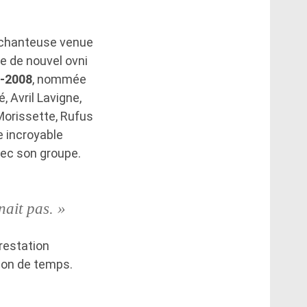
 chanteuse venue
e de nouvel ovni
7-2008
, nommée
 Avril Lavigne,
 Morissette, Rufus
e incroyable
vec son groupe.
nait pas. »
restation
tion de temps.