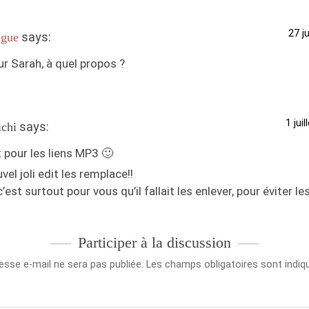
27 j
says:
gue
r Sarah, à quel propos ?
1 jui
says:
ichi
t pour les liens MP3 🙂
vel joli edit les remplace!!
’est surtout pour vous qu’il fallait les enlever, pour éviter le
Participer à la discussion
esse e-mail ne sera pas publiée.
Les champs obligatoires sont indi