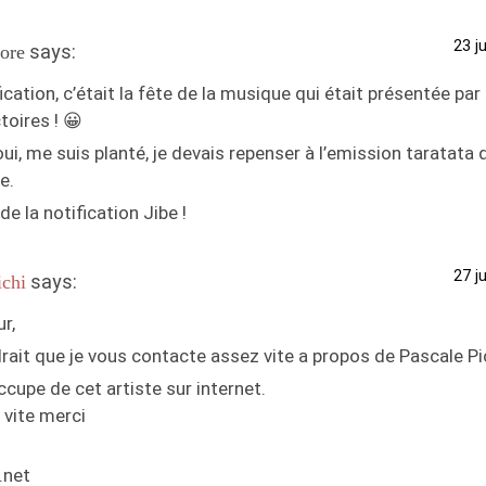
23 j
says:
ore
ication, c’était la fête de la musique qui était présentée par
ctoires ! 😀
ui, me suis planté, je devais repenser à l’emission taratata 
le.
de la notification Jibe !
27 j
says:
ichi
r,
drait que je vous contacte assez vite a propos de Pascale Pi
ccupe de cet artiste sur internet.
 vite merci
.net