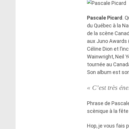
Pascale Picard
. 
du Québec à la Nat
de la scène Cana
aux Juno Awards (v
Céline Dion et l’i
Wainwright, Neil Y
tournée au Canada
Son album est sort
« C’est très én
Phrase de Pascale
scènique à la fête
Hop, je vous fais 