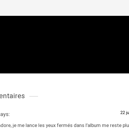
ntaires
22 j
ays:
adore, je me lance les yeux fermés dans l’album me reste plu