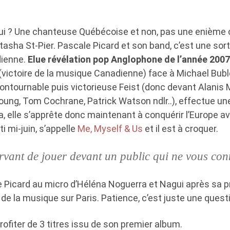
Qui ? Une chanteuse Québécoise et non, pas une enième
asha St-Pier. Pascale Picard et son band, c’est une sort
dienne.
Elue révélation pop Anglophone de l’année 200
ictoire de la musique Canadienne) face à Michael Bublé,
ncontournable puis victorieuse Feist (donc devant Alanis
oung, Tom Cochrane, Patrick Watson ndlr..), effectue un
, elle s’apprête donc maintenant à conquérir l’Europe a
i mi-juin, s’appelle
Me, Myself & Us
et il est à croquer.
ervant de jouer devant un public qui ne vous con
 Picard au micro d’Héléna Noguerra et Nagui après sa p
 de la musique sur Paris. Patience, c’est juste une ques
profiter de 3 titres issu de son premier album.