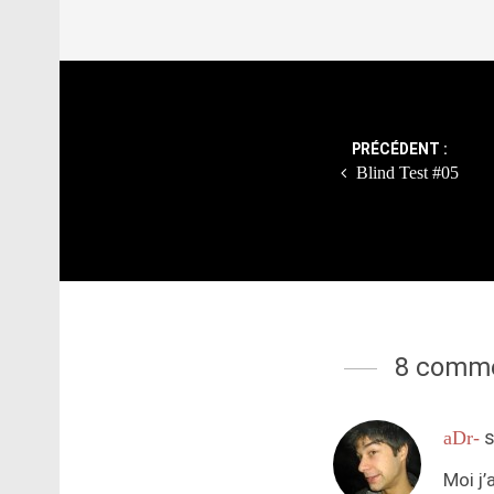
Post
navigation
PRÉCÉDENT :
Blind Test #05
8 comme
s
aDr-
Moi j’