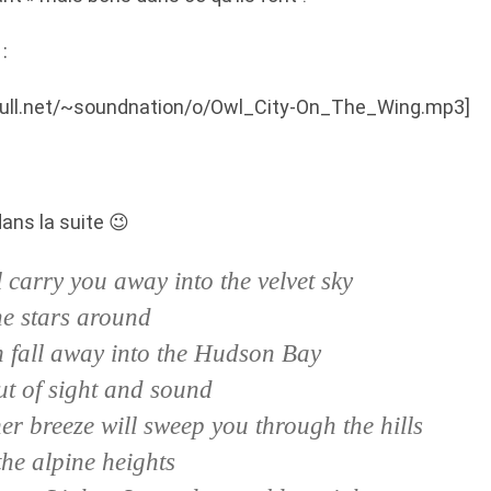
:
enull.net/~soundnation/o/Owl_City-On_The_Wing.mp3]
ans la suite 😉
l carry you away into the velvet sky
the stars around
 fall away into the Hudson Bay
t of sight and sound
 breeze will sweep you through the hills
the alpine heights