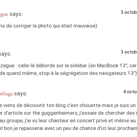
3 octob
says:
gue
ens de corriger la photo qui était mauvaise)
3 octob
says:
gue : celle-là déborde sur la sidebar (en MacBook 13″, cert
de quand même, stop à la ségrégation des navigateurs 13″)
4 octo
says:
béluga
je viens de découvrir ton blog c’est chouette mais je suis u
r d’article sur the guggenheimers, j’essaie de chercher des 
u groupe, j’ai vu leur chanteur en concert privé et même au 
! bon je repasserai avec un peu de chance d’ici leur prochai