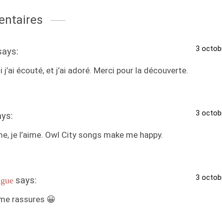
ntaires
3 octob
says:
i j’ai écouté, et j’ai adoré. Merci pour la découverte.
3 octob
ays:
ime, je l’aime. Owl City songs make me happy.
3 octob
says:
gue
 me rassures 😀