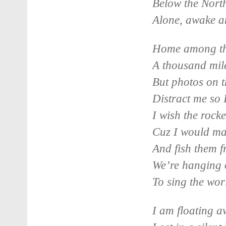
Below the North
Alone, awake a
Home among the
A thousand mile
But photos on t
Distract me so I
I wish the rock
Cuz I would ma
And fish them f
We’re hanging 
To sing the wo
I am floating 