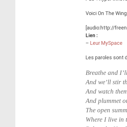
Voici On The Wing 
[audio:http://fre
Lien :
–
Leur MySpace
Les paroles sont d
Breathe and I’l
And we’ll stir 
And watch them
And plummet ou
The open summer
Where I live in 