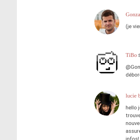
Gonza
(je vi
TiBo
@Gonza
débor
lucie 
hello 
trouve
nouvea
assure
infos!