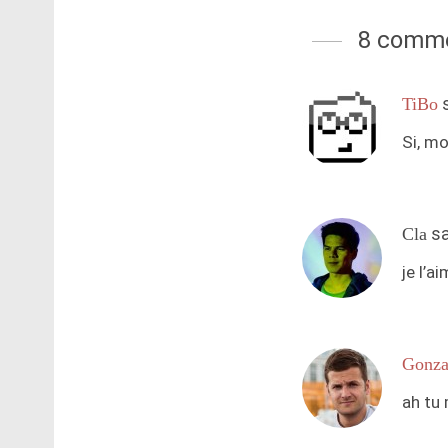
8 comme
TiBo
Si, mo
s
Cla
je l’a
Gonza
ah tu