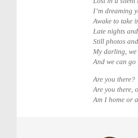
Lost in a silent 
I’m dreaming yo
Awake to take i
Late nights and
Still photos an
My darling, we’
And we can go
Are you there?
Are you there, 
Am I home or a