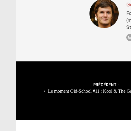
G
Fo
(m
S
Post
navigation
PRÉCÉDENT :
Le moment Old-School #11 : Kool & The Ga