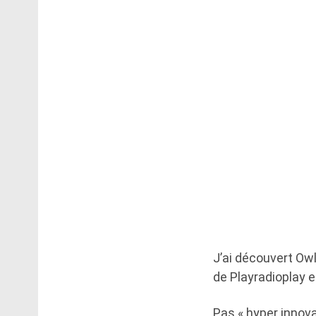
J’ai découvert Owl
de Playradioplay e
Pas « hyper innova