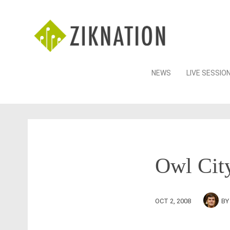
Skip
NEWS
LIVE SESSIO
to
content
Owl Cit
OCT 2, 2008
B