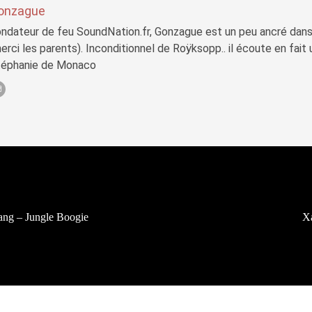
onzague
ndateur de feu SoundNation.fr, Gonzague est un peu ancré dans
erci les parents). Inconditionnel de Roÿksopp.. il écoute en fait
téphanie de Monaco
ng – Jungle Boogie
X