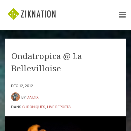
Ondatropica @ La
Bellevilloise
DÉC 12, 2012
BY
DAIDIX
DANS
CHRONIQUES
,
LIVE REPORTS
.