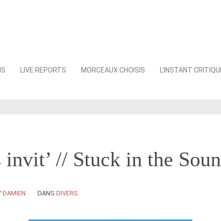
NS
LIVE REPORTS
MORCEAUX CHOISIS
L’INSTANT CRITIQU
 invit’ // Stuck in the Sou
Y
DAMIEN
DANS
DIVERS
.