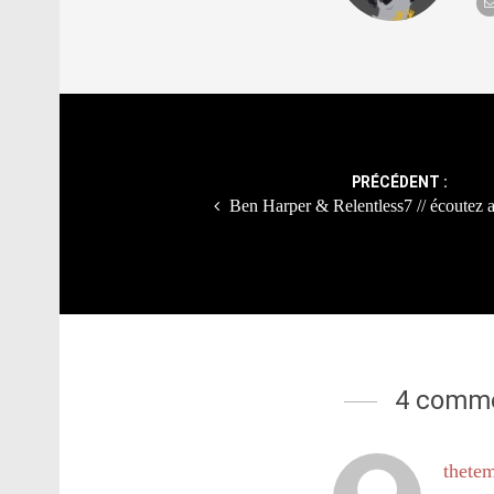
Post
navigation
PRÉCÉDENT :
Ben Harper & Relentless7 // écoutez a
4 comme
thete