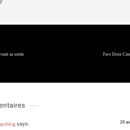
vant sa sortie
Two Door Cin
ntaires
29 av
says:
mpoblog