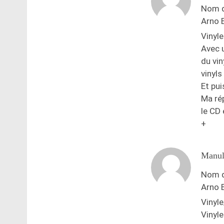
Nom d
Arno 
Vinyle
Avec u
du vin
vinyls
Et pui
Ma rép
le CD 
+
Manul
Nom d
Arno 
Vinyle
Vinyle