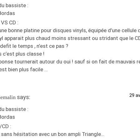
u bassiste :
Bordas
 VS CD :
ne bonne platine pour disques vinyls, équipée d’une cellule d
yl apparait plus chaud moins stressant ou stridant que le CD
 defit le temps , n’est ce pas ?
s c’est plus classe !
onse tournerait autour du oui ! sauf si on fait de mauvais 
est bien plus facile …
29 av
says:
emalin
u bassiste :
Bordas
/CD :
 sans hésitation avec un bon ampli Triangle…