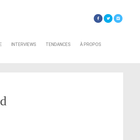
Searc
E
INTERVIEWS
TENDANCES
À PROPOS
for:
nd