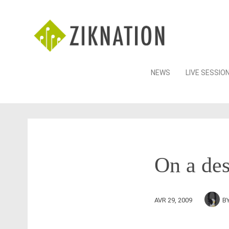
Skip
NEWS
LIVE SESSIO
to
content
On a des
AVR 29, 2009
B