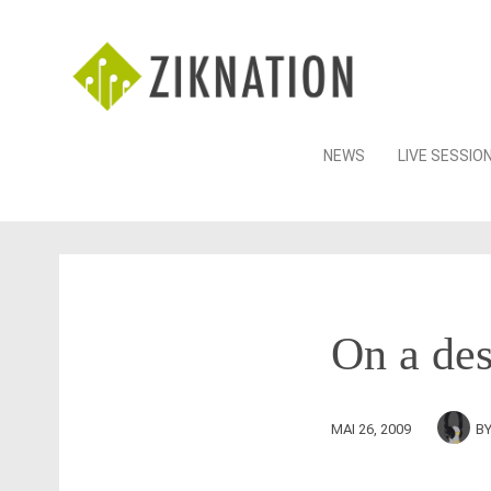
Skip
NEWS
LIVE SESSIO
to
content
On a de
MAI 26, 2009
B