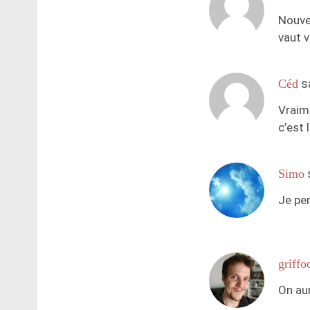
Nouvea
vaut 
s
Céd
Vraim
c’est 
Simo
Je pe
griffo
On au