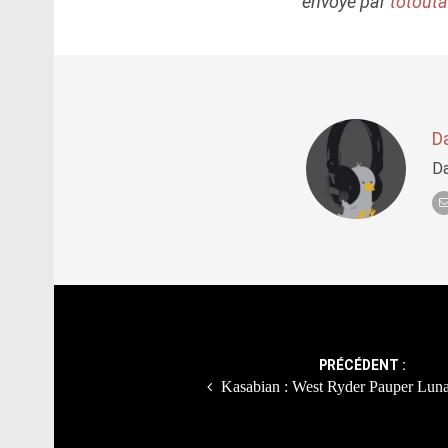
envoyé par
totouta
D
Da
Post
navigation
PRÉCÉDENT :
Kasabian : West Ryder Pauper Lun