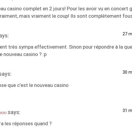
u casino complet en 2 jours! Pour les avoir vu en concert g
vraiment, mais vraiment le coup! Ils sont complètement fou
27 m
ays:
ent très sympa effectivement. Sinon pour répondre à la qu
le nouveau casino ? :p
30 m
says:
nse que c’est le nouveau casino
31 m
says:
ooo
ra les réponses quand ?