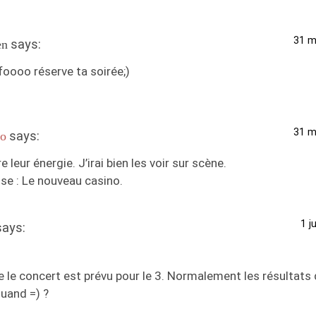
31 m
says:
en
oooo réserve ta soirée;)
31 m
says:
o
e leur énergie. J’irai bien les voir sur scène.
se : Le nouveau casino.
1 j
says:
 le concert est prévu pour le 3. Normalement les résultats
uand =) ?