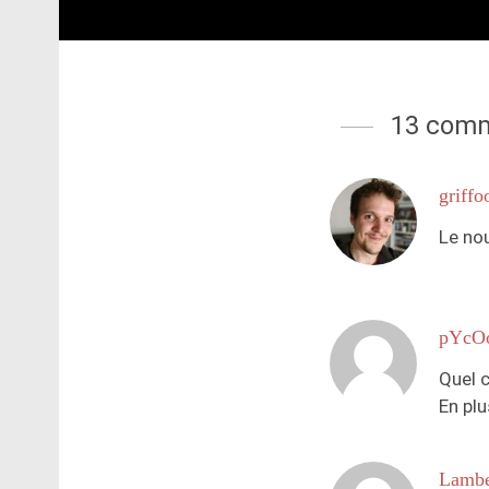
13 comm
griffo
Le no
pYcO
Quel c
En plu
Lambe