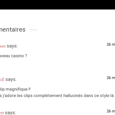
entaires
26 m
says:
ooo
uveau casino ?
26 m
says:
oZ
lip magnifique !!
s j’adore les clips complètement hallucinés dans ce style là !
26 m
says:
rt