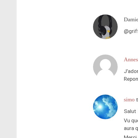
Dami
@griff
Annes
J’ador
Repon
simo
Salut
Vu que
aura q
Merci