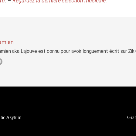
rd
. –
Regardez la dernière sélection musicale.
amien
mien aka Lajouve est connu pour avoir longuement écrit sur Zi
atic Asylum
Gra