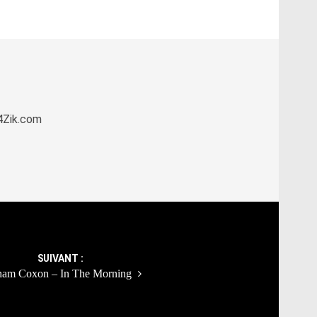
k4Zik.com
SUIVANT :
ham Coxon – In The Morning