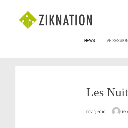
Skip
NEWS
LIVE SESSIO
to
content
Les Nuit
FÉV 9, 2010
BY