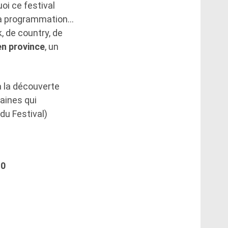
oi ce festival
 la programmation…
, de country, de
en province
, un
à la découverte
aines qui
u Festival)
10