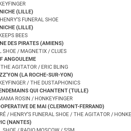
NKEYFINGER
NICHE (LILLE)
 HENRY’S FUNERAL SHOE
NICHE (LILLE)
E KEEPS BEES
UNE DES PIRATES (AMIENS)
 SHOE / MAGNETIX / CLUES
NEF ANGOULEME
 THE AGITATOR / ERIC BLING
UZZ’YON (LA ROCHE-SUR-YON)
ONKEYFINGER / THE DUSTAPHONICS
 LENDEMAINS QUI CHANTENT (TULLE)
 MAMA ROSIN / HONKEYFINGER
COOPERATIVE DE MAI (CLERMONT-FERRAND)
RÉ / HENRY’S FUNERAL SHOE / THE AGITATOR / HONK
PIC (NANTES)
L SHOE / RADIO MOSCOW / SSM