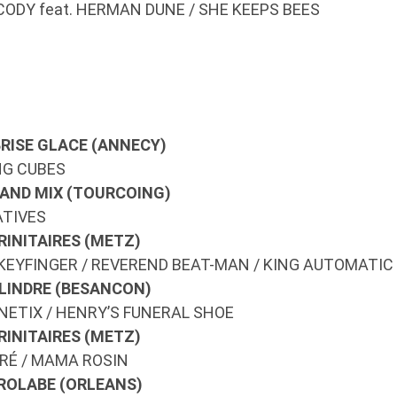
CODY feat. HERMAN DUNE / SHE KEEPS BEES
 BRISE GLACE (ANNECY)
NG CUBES
RAND MIX (TOURCOING)
ATIVES
TRINITAIRES (METZ)
ONKEYFINGER / REVEREND BEAT-MAN / KING AUTOMATIC
YLINDRE (BESANCON)
GNETIX / HENRY’S FUNERAL SHOE
TRINITAIRES (METZ)
RÉ / MAMA ROSIN
TROLABE (ORLEANS)