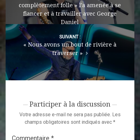
complètement folle » l'a amenée à se
fiancer et à travailler avec George
Daniel
SUIVANT :
« Nous avons un bout de rivière à
traverser »
Participer à la discussion
Votre adresse e-mail ne sera pas publiée.
Les
champs obligatoires sont indiqués avec
*
Commentaire
*