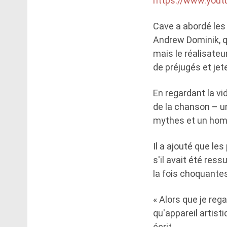
https://www.you
Cave a abordé les 
Andrew Dominik, qui
mais le réalisateu
de préjugés et jet
En regardant la vi
de la chanson – un
mythes et un homm
Il a ajouté que l
s'il avait été ress
la fois choquante
« Alors que je rega
qu'appareil artist
écrit.