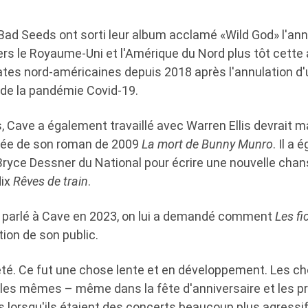
Bad Seeds ont sorti leur album acclamé «Wild God» l'ann
vers le Royaume-Uni et l'Amérique du Nord plus tôt cette
ates nord-américaines depuis 2018 après l'annulation d'
 de la pandémie Covid-19.
 Cave a également travaillé avec Warren Ellis devrait ma
sée de son roman de 2009
La mort de Bunny Munro
. Il a
Bryce Dessner du National pour écrire une nouvelle chan
lix
Rêves de train
.
 parlé à Cave en 2023, on lui a demandé comment
Les fi
ion de son public.
été. Ce fut une chose lente et en développement. Les ch
 les mêmes – même dans la fête d'anniversaire et les p
lorsqu'ils étaient des concerts beaucoup plus agressifs