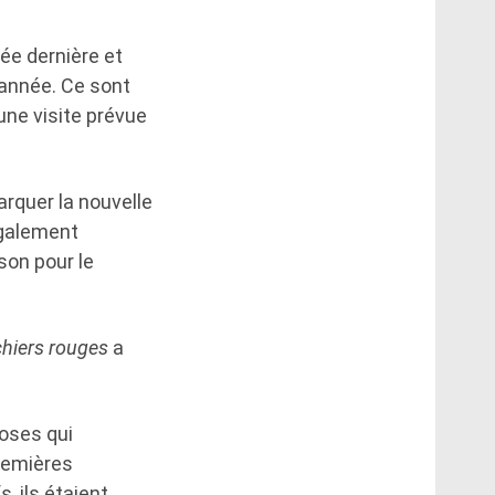
ée dernière et
 année. Ce sont
une visite prévue
rquer la nouvelle
 également
son pour le
chiers rouges
a
oses qui
remières
, ils étaient