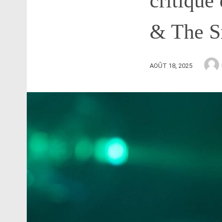
critique
& The Sn
AOÛT 18, 2025