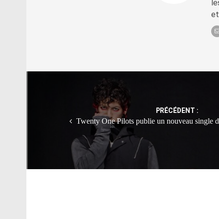
le
et
Post
navigation
PRÉCÉDENT :
Twenty One Pilots publie un nouveau single 