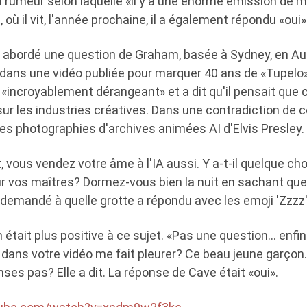
a rumeur selon laquelle «il y a une énorme émission de 
 où il vit, l'année prochaine, il a également répondu «oui»
abordé une question de Graham, basée à Sydney, en Aust
'IA dans une vidéo publiée pour marquer 40 ans de «Tupelo
é «incroyablement dérangeant» et a dit qu'il pensait que c
sur les industries créatives. Dans une contradiction de ce
es photographies d'archives animées AI d'Elvis Presley.
 vous vendez votre âme à l'IA aussi. Y a-t-il quelque c
r vos maîtres? Dormez-vous bien la nuit en sachant que
demandé à quelle grotte a répondu avec les emoji 'Zzzz'
 était plus positive à ce sujet. «Pas une question… enfi
s dans votre vidéo me fait pleurer? Ce beau jeune garçon
nses pas? Elle a dit. La réponse de Cave était «oui».