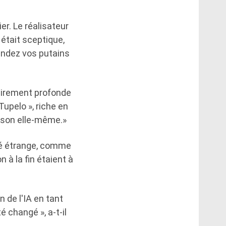
er. Le réalisateur
l était sceptique,
pendez vos putains
inairement profonde
upelo », riche en
nson elle-même.»
ité étrange, comme
n à la fin étaient à
n de l'IA en tant
 changé », a-t-il