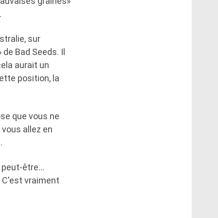
mauvaises graines»
.
ralie, sur
» de Bad Seeds. Il
ela aurait un
tte position, la
hose que vous ne
 vous allez en
.
n peut-être…
. C'est vraiment