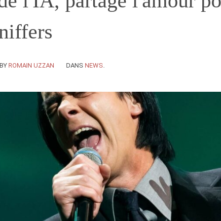
 de l'IA, partage l'amour 
iffers
BY
ROMAIN UZZAN
DANS
NEWS
.