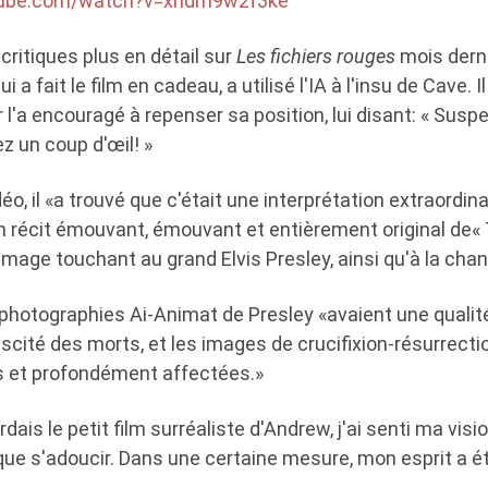
tube.com/watch?v=xndm9w2f3ke
critiques plus en détail sur
Les fichiers rouges
mois derni
 a fait le film en cadeau, a utilisé l'IA à l'insu de Cave. I
r l'a encouragé à repenser sa position, lui disant: « Sus
ez un coup d'œil! »
déo, il «a trouvé que c'était une interprétation extraord
 récit émouvant, émouvant et entièrement original de« T
age touchant au grand Elvis Presley, ainsi qu'à la cha
es photographies Ai-Animat de Presley «avaient une qual
uscité des morts, et les images de crucifixion-résurrectio
s et profondément affectées.»
rdais le petit film surréaliste d'Andrew, j'ai senti ma visio
ique s'adoucir. Dans une certaine mesure, mon esprit a été