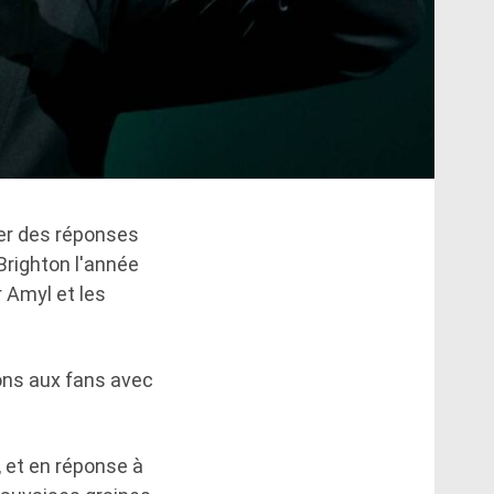
ner des réponses
 Brighton l'année
r Amyl et les
ions aux fans avec
», et en réponse à