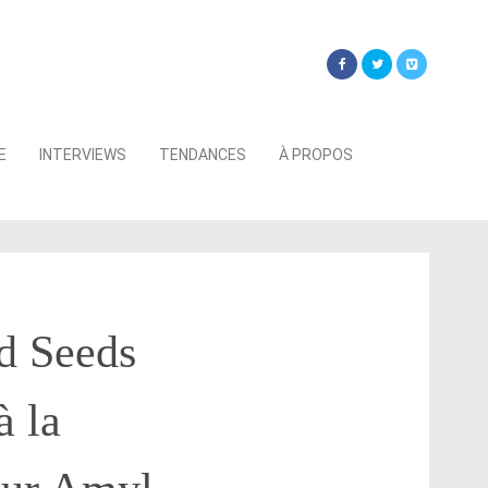
Searc
E
INTERVIEWS
TENDANCES
À PROPOS
for:
d Seeds
à la