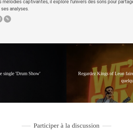
s mélodies captivantes, il explore l'univers des sons pour parta
 ses analyses.
de single 'Drum Show'
Regardez Kings of Leon fair
quelq
Participer à la discussion