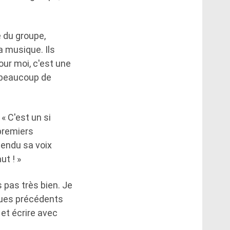
 du groupe,
a musique. Ils
our moi, c'est une
a beaucoup de
« C'est un si
 premiers
tendu sa voix
ut ! »
s pas très bien. Je
sques précédents
 et écrire avec