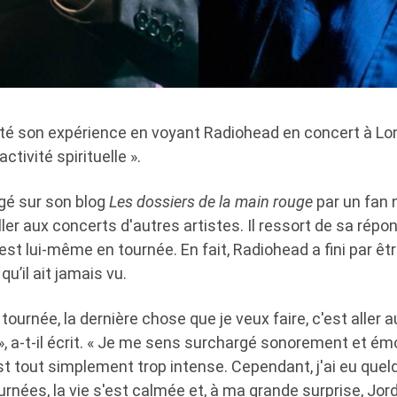
té son expérience en voyant Radiohead en concert à L
ctivité spirituelle ».
ogé sur son blog
Les dossiers de la main rouge
par un fan
aller aux concerts d'autres artistes. Il ressort de sa réponse
 est lui-même en tournée. En fait, Radiohead a fini par êt
u’il ait jamais vu.
tournée, la dernière chose que je veux faire, c'est aller 
», a-t-il écrit. « Je me sens surchargé sonorement et ém
est tout simplement trop intense. Cependant, j'ai eu que
rnées, la vie s'est calmée et, à ma grande surprise, Jorda