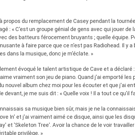
à propos du remplacement de Casey pendant la tournée
é : « C'est un groupe génial de gens avec qui jouer de l
avec des batteurs férocement bruyants ; quelle équipe. P
usante à faire parce que ce n'est pas Radiohead. Il y 
es dans la musique, donc je m'éclate. »
ement évoqué le talent artistique de Cave et a déclaré : 
'aime vraiment son jeu de piano. Quand j'ai emporté les
u nouvel album chez moi pour les écouter et que j'ai en
devant, je me suis dit : « Quelle voix ! Il a tout ce qu'il fa
 connaissais sa musique bien sûr, mais je ne la connaissai
ove In' et j'ai vraiment aimé ce disque, ainsi que les di
 et 'Skeleton Tree'. Avoir la chance de le voir travailler
itable privilège. »