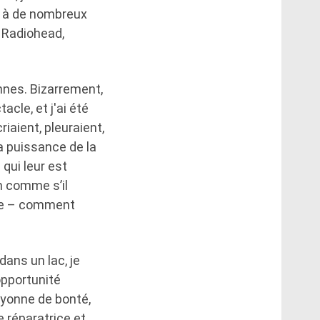
té à de nombreux
 Radiohead,
onnes. Bizarrement,
acle, et j'ai été
iaient, pleuraient,
la puissance de la
qui leur est
n comme s’il
ale – comment
dans un lac, je
'opportunité
ayonne de bonté,
 réparatrice et