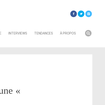
Searc
E
INTERVIEWS
TENDANCES
À PROPOS
for:
une «