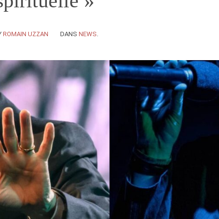
spirituelle »
Y
ROMAIN UZZAN
DANS
NEWS
.