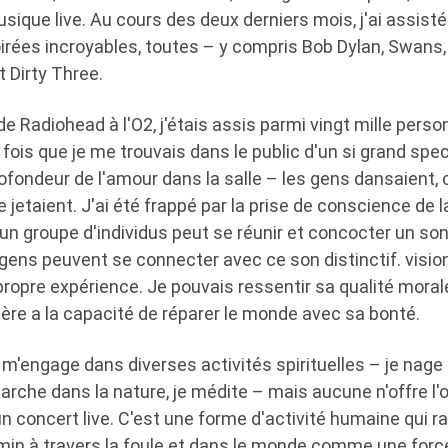
 musique live. Au cours des deux derniers mois, j'ai assis
irées incroyables, toutes – y compris Bob Dylan, Swans,
 Dirty Three.
de Radiohead à l'O2, j'étais assis parmi vingt mille pers
 fois que je me trouvais dans le public d'un si grand spect
rofondeur de l'amour dans la salle – les gens dansaient, cr
 jetaient. J'ai été frappé par la prise de conscience de 
un groupe d'individus peut se réunir et concocter un son 
 gens peuvent se connecter avec ce son distinctif. visio
r propre expérience. Je pouvais ressentir sa qualité mor
ière a la capacité de réparer le monde avec sa bonté.
Je m'engage dans diverses activités spirituelles – je nage 
e marche dans la nature, je médite – mais aucune n'offre l
 concert live. C'est une forme d'activité humaine qui r
min à travers la foule et dans le monde comme une force