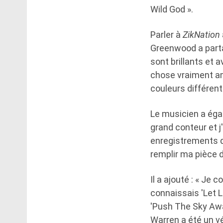
Wild God ».
Parler à
ZikNation
Greenwood a partag
sont brillants et 
chose vraiment am
couleurs différent
Le musicien a égal
grand conteur et j
enregistrements d
remplir ma pièce de 
Il a ajouté : « Je
connaissais 'Let L
'Push The Sky Away'
Warren a été un vér