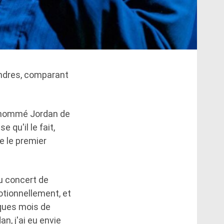
ondres, comparant
 nommé Jordan de
 qu'il le fait,
re le premier
au concert de
otionnellement, et
lques mois de
n, j'ai eu envie