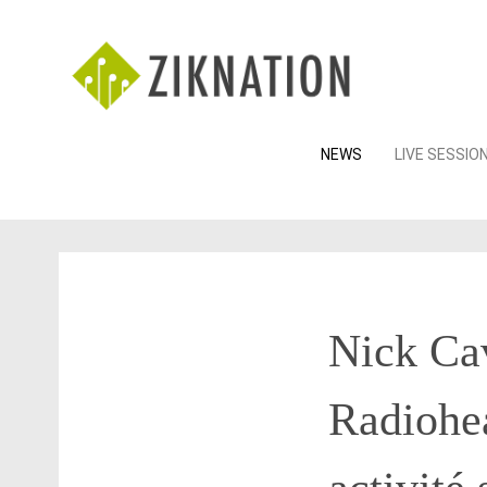
Skip
NEWS
LIVE SESSIO
to
content
Nick Cav
Radiohea