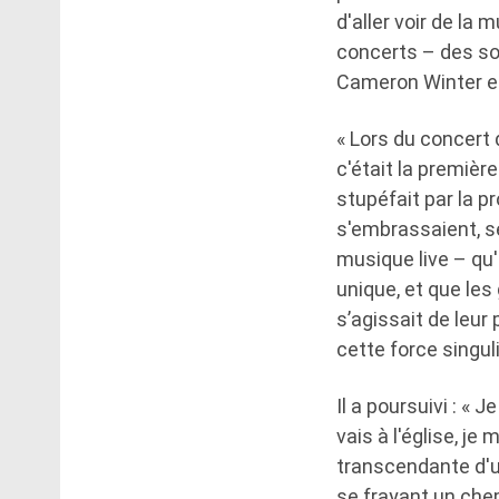
d'aller voir de la
concerts – des so
Cameron Winter et
« Lors du concert 
c'était la première
stupéfait par la p
s'embrassaient, se
musique live – qu'
unique, et que les
s’agissait de leu
cette force singul
Il a poursuivi : « 
vais à l'église, j
transcendante d'un
se frayant un che