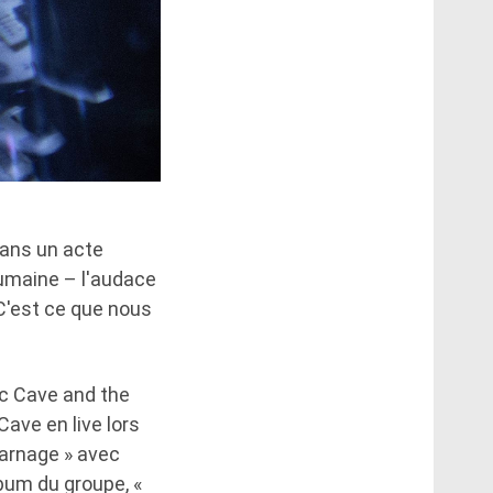
dans un acte
umaine – l'audace
 C'est ce que nous
ec Cave and the
ve en live lors
Carnage » avec
bum du groupe, «