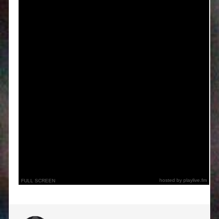
hosted by playlive.fm
FULL SCREEN