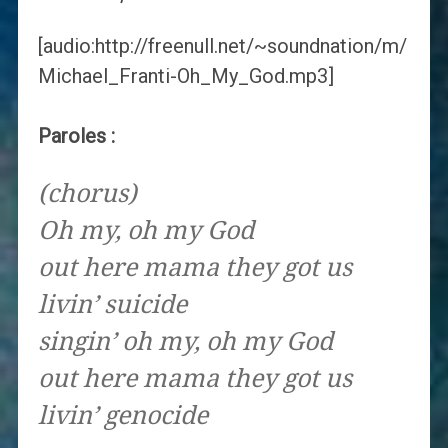
[audio:http://freenull.net/~soundnation/m/
Michael_Franti-Oh_My_God.mp3]
Paroles :
(chorus)
Oh my, oh my God
out here mama they got us
livin’ suicide
singin’ oh my, oh my God
out here mama they got us
livin’ genocide