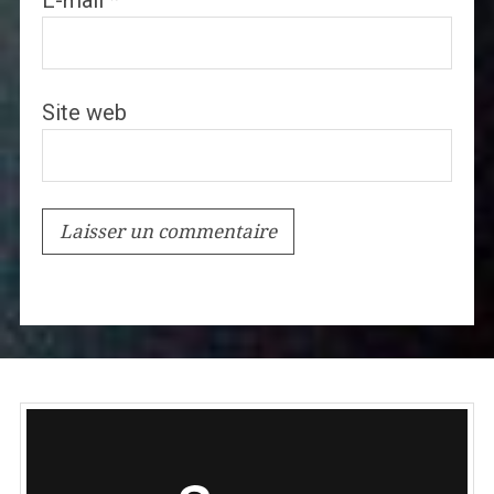
E-mail
*
Site web