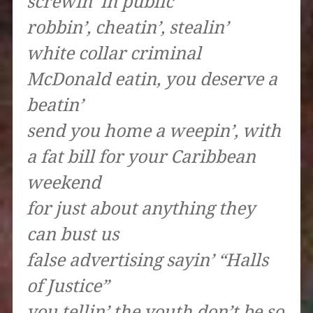
screwin’ in public
robbin’, cheatin’, stealin’
white collar criminal
McDonald eatin, you deserve a
beatin’
send you home a weepin’, with
a fat bill for your Caribbean
weekend
for just about anything they
can bust us
false advertising sayin’ “Halls
of Justice”
you tellin’ the youth don’t be so