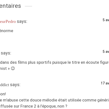
ntaires
5 av
says:
eurPedro
 énorme
5 av
says:
dans des films plus sportifs puisque le titre en écoute figur
mist » 😉
17 av
says:
ddict
bon!
 ne m’abuse cette douce mélodie était utilisée comme génér
ffusée sur France 2 à l’époque, non ?