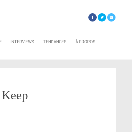
Searc
E
INTERVIEWS
TENDANCES
À PROPOS
for:
 Keep