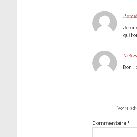
Roma
Je con
qui l’
Ni3tz
Bon..
Votre adr
Commentaire
*