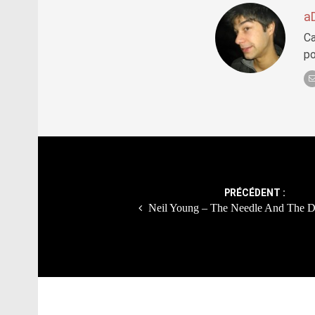
a
Ca
po
Post
navigation
PRÉCÉDENT :
Neil Young – The Needle And The 