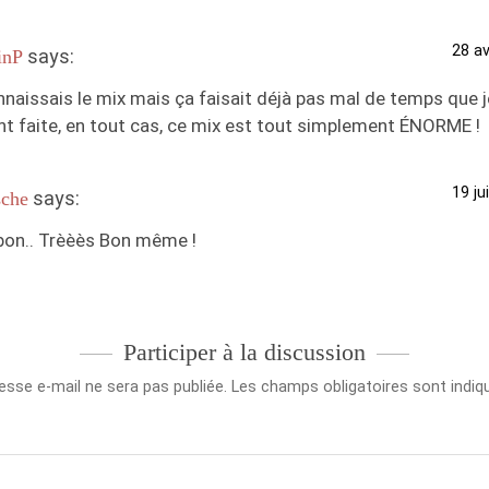
28 av
says:
inP
naissais le mix mais ça faisait déjà pas mal de temps que j
ont faite, en tout cas, ce mix est tout simplement ÉNORME !
19 ju
says:
sche
 bon.. Trèèès Bon même !
Participer à la discussion
esse e-mail ne sera pas publiée.
Les champs obligatoires sont indi