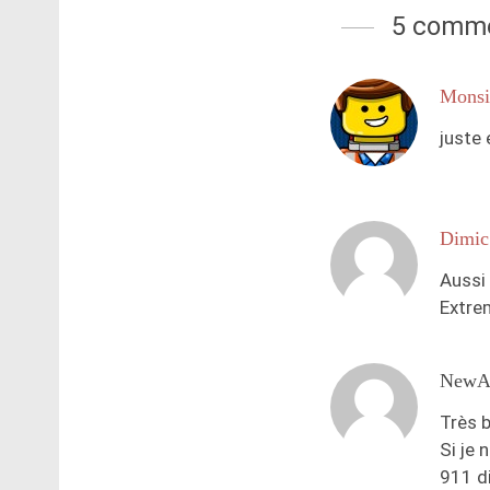
5 comme
Monsi
juste
Dimic
Aussi 
Extre
NewA
Très 
Si je
911 di