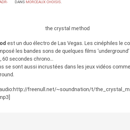
ADR-
DANS
MORCEAUX CHOISIS
.
hod
est un duo électro de Las Vegas. Les cinéphiles le c
omposé les bandes sons de quelques films ‘underground
x, 60 secondes chrono…
s se sont aussi incrustées dans les jeux vidéos comme
round.
[audio:http://freenull.net/~soundnation/t/the_crystal_
mp3]