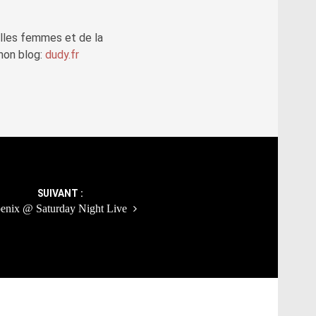
elles femmes et de la
mon blog:
dudy.fr
SUIVANT :
enix @ Saturday Night Live