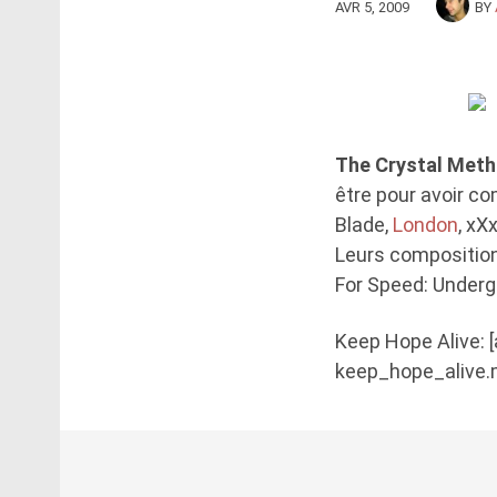
AVR 5, 2009
BY
The Crystal Met
être pour avoir c
Blade,
London
, xX
Leurs composition
For Speed: Underg
Keep Hope Alive: 
keep_hope_alive.