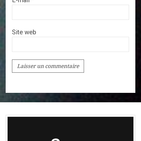
E-mail
*
Site web