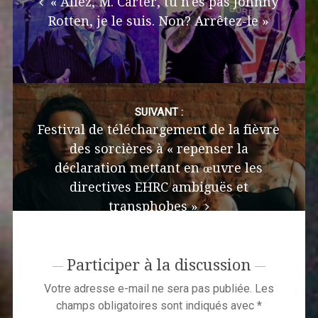
« Allez, M. Carter, tu n'es pas Johnny
Rotten, je le suis. Non? Arrêtez-le »
SUIVANT :
Festival de téléchargement de la fièvre
des sorcières à « repenser la
déclaration mettant en œuvre les
directives EHRC ambiguës et
transphobes »
Participer à la discussion
Votre adresse e-mail ne sera pas publiée.
Les
champs obligatoires sont indiqués avec
*