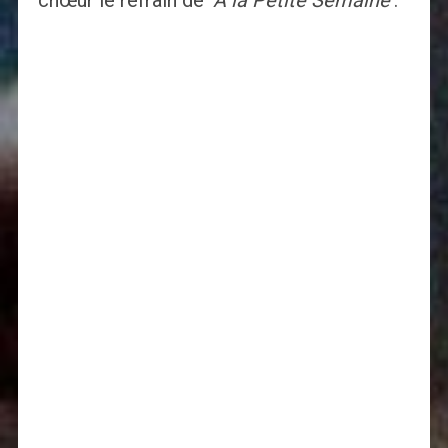
chœur le refrain de ‘
A la Petite Semaine
’.