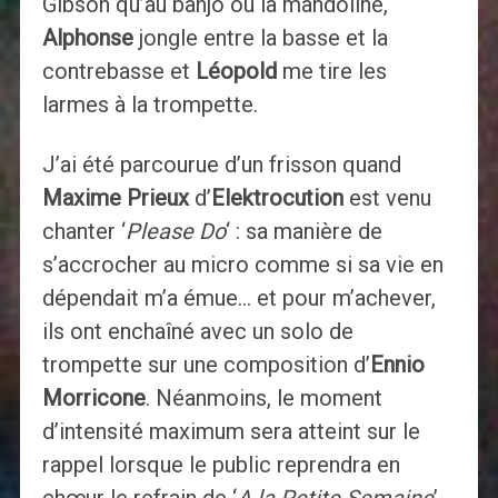
Gibson qu’au banjo ou la mandoline,
Alphonse
jongle entre la basse et la
contrebasse et
Léopold
me tire les
larmes à la trompette.
J’ai été parcourue d’un frisson quand
Maxime Prieux
d’
Elektrocution
est venu
chanter ‘
Please Do
‘ : sa manière de
s’accrocher au micro comme si sa vie en
dépendait m’a émue… et pour m’achever,
ils ont enchaîné avec un solo de
trompette sur une composition d’
Ennio
Morricone
. Néanmoins, le moment
d’intensité maximum sera atteint sur le
rappel lorsque le public reprendra en