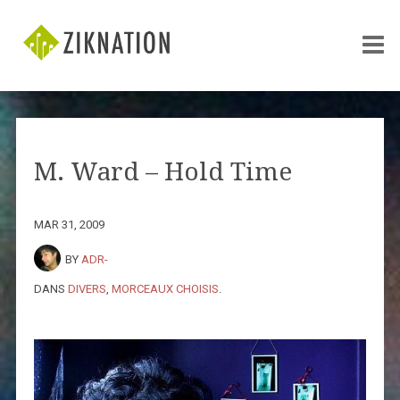
M. Ward – Hold Time
MAR 31, 2009
BY
ADR-
DANS
DIVERS
,
MORCEAUX CHOISIS
.