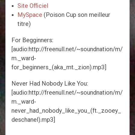
Site Officiel
MySpace
(Poison Cup son meilleur
titre)
For Begginners:
[audio:http://freenull.net/~soundnation/m/
m._ward-
for_beginners_(aka_mt._zion).mp3]
Never Had Nobody Like You:
[audio:http://freenull.net/~soundnation/m/
m._ward-
never_had_nobody_like_you_(ft._zooey_
deschanel).mp3]