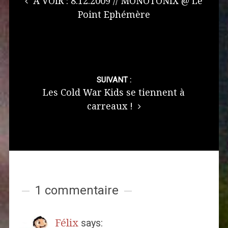
A VOIR : 8.12.2009 // MONOTONIX @ Le
Point Ephémère
SUIVANT :
Les Cold War Kids se tiennent à
carreaux !
1 commentaire
Félix
says: