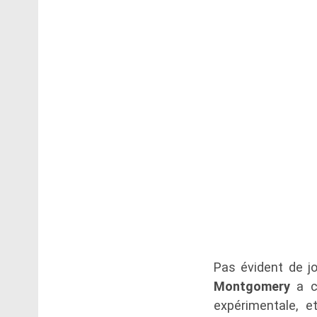
Pas évident de j
Montgomery
a co
expérimentale, e