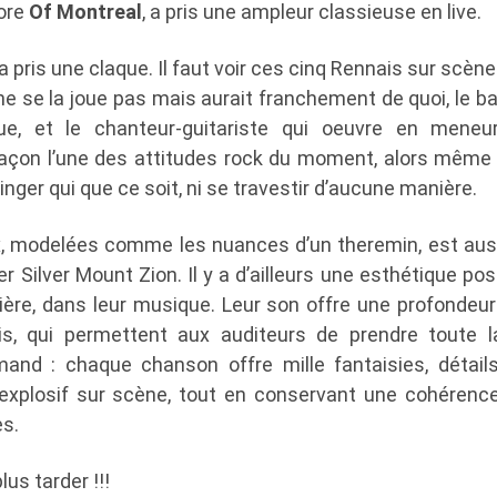
ore
Of Montreal
, a pris une ampleur classieuse en live.
 a pris une claque. Il faut voir ces cinq Rennais sur scène :
 ne se la joue pas mais aurait franchement de quoi, le ba
ue, et le chanteur-guitariste qui oeuvre en meneu
açon l’une des attitudes rock du moment, alors même 
inger qui que ce soit, ni se travestir d’aucune manière.
ix, modelées comme les nuances d’un theremin, est au
er Silver Mount Zion. Il y a d’ailleurs une esthétique pos
ière, dans leur musique. Leur son offre une profondeu
ois, qui permettent aux auditeurs de prendre toute 
mand : chaque chanson offre mille fantaisies, détails
xplosif sur scène, tout en conservant une cohérenc
s.
us tarder !!!