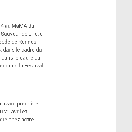
0/04 au MaMA du
auveur de Lille,le
tipode de Rennes,
s, dans le cadre du
s dans le cadre du
Kerouac du Festival
en avant première
 21 avril et
ndre chez notre