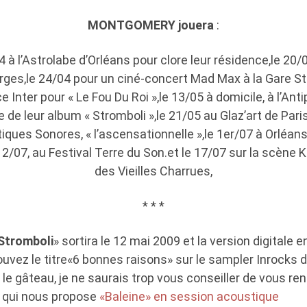
MONTGOMERY jouera
:
04 à l’Astrolabe d’Orléans pour clore leur résidence,le 2
ges,le 24/04 pour un ciné-concert Mad Max à la Gare St S
 Inter pour « Le Fou Du Roi »,le 13/05 à domicile, à l’An
ie de leur album « Stromboli »,le 21/05 au Glaz’art de Pari
iques Sonores, « l’ascensationnelle »,le 1er/07 à Orléan
 12/07, au Festival Terre du Son.et le 17/07 sur la scène 
des Vieilles Charrues,
* * *
Stromboli
» sortira le 12 mai 2009 et la version digitale 
uvez le titre«6 bonnes raisons» sur le sampler Inrocks du
e gâteau, je ne saurais trop vous conseiller de vous re
 qui nous propose
«Baleine» en session acoustique