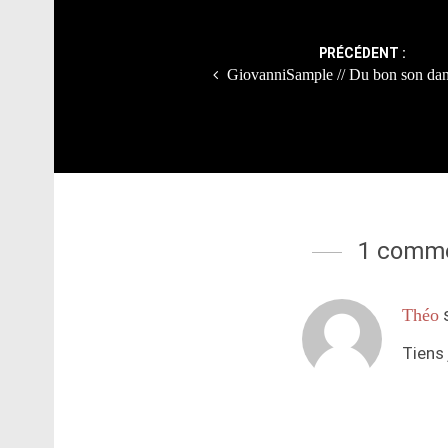
navigation
PRÉCÉDENT :
GiovanniSample // Du bon son dan
1 comme
Théo
Tiens 