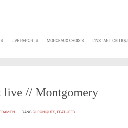
NS
LIVE REPORTS
MORCEAUX CHOISIS
L’INSTANT CRITIQU
t live // Montgomery
Y
DAMIEN
DANS
CHRONIQUES
,
FEATURED
.