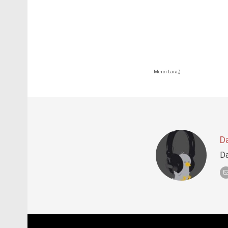
Merci Lara;)
D
Da
Post