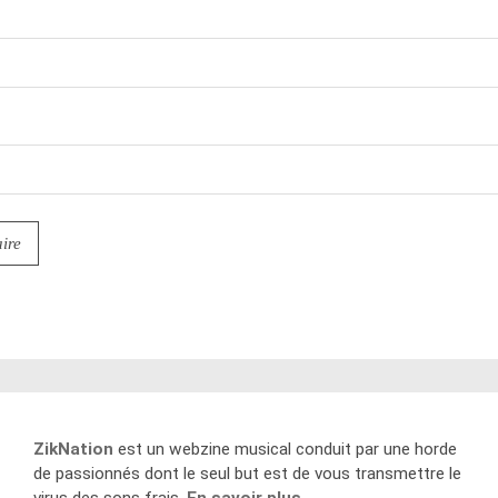
ZikNation
est un webzine musical conduit par une horde
de passionnés dont le seul but est de vous transmettre le
virus des sons frais.
En savoir plus
.