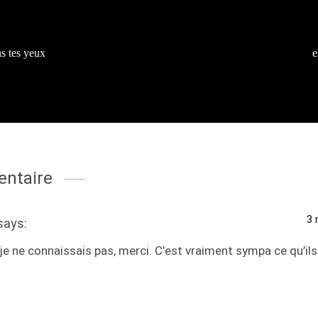
s tes yeux
e
ntaire
3 
says:
je ne connaissais pas, merci. C’est vraiment sympa ce qu’ils 