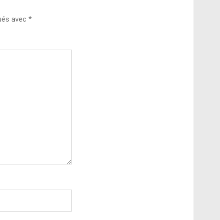
qués avec
*