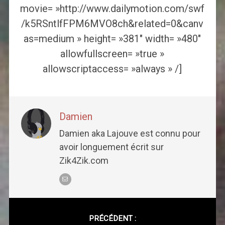
movie= »http://www.dailymotion.com/swf
/k5RSntlfFPM6MVO8ch&related=0&canv
as=medium » height= »381″ width= »480″
allowfullscreen= »true »
allowscriptaccess= »always » /]
Damien
Damien aka Lajouve est connu pour
avoir longuement écrit sur
Zik4Zik.com
Post
navigation
PRÉCÉDENT :