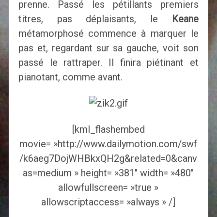
prenne. Passé les pétillants premiers
titres, pas déplaisants, le
Keane
métamorphosé commence à marquer le
pas et, regardant sur sa gauche, voit son
passé le rattraper. Il finira piétinant et
pianotant, comme avant.
[kml_flashembed
movie= »http://www.dailymotion.com/swf
/k6aeg7DojWHBkxQH2g&related=0&canv
as=medium » height= »381″ width= »480″
allowfullscreen= »true »
allowscriptaccess= »always » /]