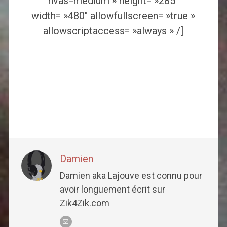
nvas=medium » height= »285″
width= »480″ allowfullscreen= »true »
allowscriptaccess= »always » /]
Damien
Damien aka Lajouve est connu pour
avoir longuement écrit sur
Zik4Zik.com