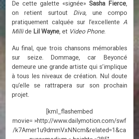
De cette galette «signée»
Sasha Fierce
,
on retient surtout
Diva
, une compo
pratiquement calquée sur l’excellente
A
Milli
de
Lil Wayne
, et
Video Phone
.
Au final, que trois chansons mémorables
sur seize. Dommage, car Beyoncé
demeure une grande artiste qui s’implique
à tous les niveaux de création. Nul doute
qu’elle se rattrapera sur son prochain
projet.
[kml_flashembed
movie= »http://www.dailymotion.com/swf
/k7Amer1u9dmmVxNNcm&related=1&ca