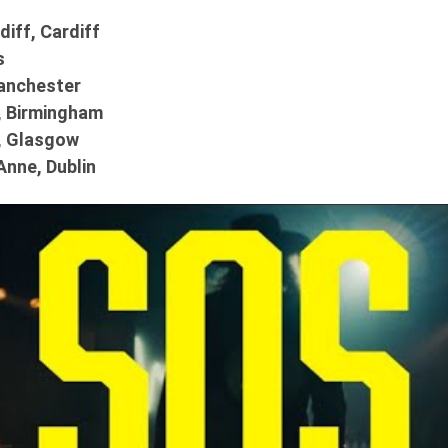
diff, Cardiff
s
anchester
a, Birmingham
, Glasgow
Anne, Dublin