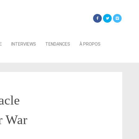
Searc
E
INTERVIEWS
TENDANCES
À PROPOS
for:
acle
ur War