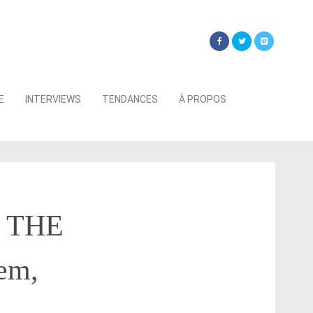
Searc
E
INTERVIEWS
TENDANCES
À PROPOS
for:
« THE
em,