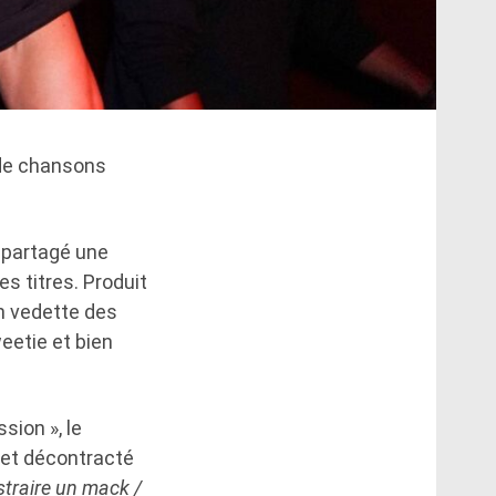
 de chansons
a partagé une
es titres. Produit
en vedette des
etie et bien
sion », le
 et décontracté
traire un mack /