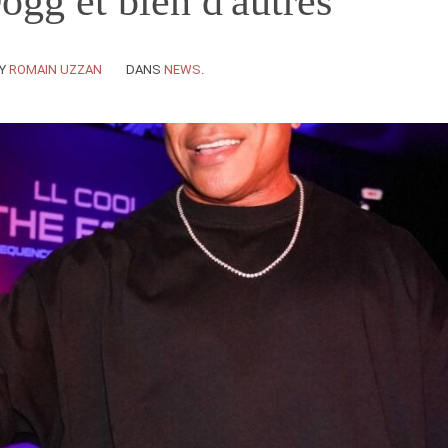
gg et bien d'autres
Y
ROMAIN UZZAN
DANS
NEWS
.