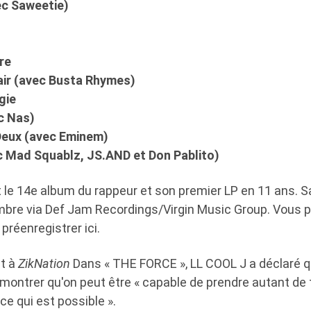
vec Saweetie)
re
air (avec Busta Rhymes)
gie
c Nas)
Deux (avec Eminem)
c Mad Squablz, JS.AND et Don Pablito)
 le 14e album du rappeur et son premier LP en 11 ans. Sa
mbre via Def Jam Recordings/Virgin Music Group. Vous p
réenregistrer ici.
nt à
ZikNation
Dans « THE FORCE », LL COOL J a déclaré qu'
montrer qu'on peut être « capable de prendre autant de 
e qui est possible ».