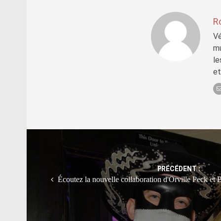
R
Vé
mu
le
et
Post
navigation
PRÉCÉDENT :
Écoutez la nouvelle collaboration d'Orville Peck et B