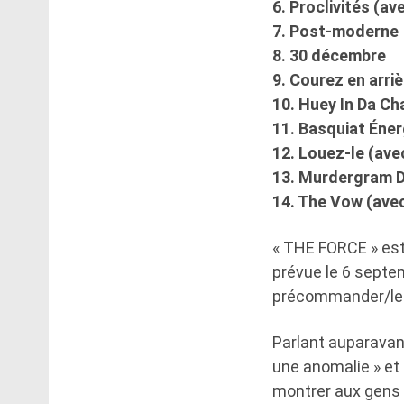
6. Proclivités (a
7. Post-moderne
8. 30 décembre
9. Courez en arriè
10. Huey In Da Ch
11. Basquiat Éner
12. Louez-le (ave
13. Murdergram 
14. The Vow (ave
« THE FORCE » est
prévue le 6 septe
précommander/le p
Parlant auparava
une anomalie » et 
montrer aux gens c