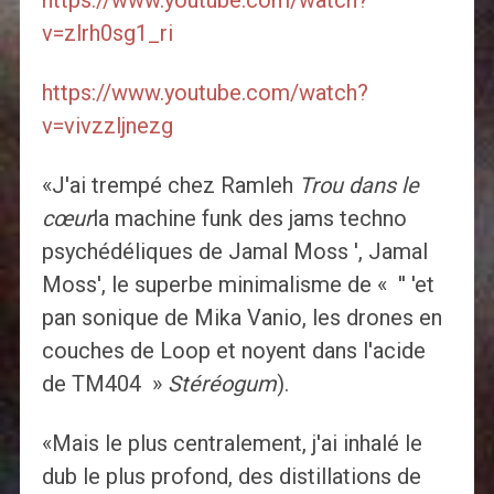
https://www.youtube.com/watch?
v=zlrh0sg1_ri
https://www.youtube.com/watch?
v=vivzzljnezg
«J'ai trempé chez Ramleh
Trou dans le
cœur
la machine funk des jams techno
psychédéliques de Jamal Moss ', Jamal
Moss', le superbe minimalisme de « '' 'et
pan sonique de Mika Vanio, les drones en
couches de Loop et noyent dans l'acide
de TM404 »
Stéréogum
).
«Mais le plus centralement, j'ai inhalé le
dub le plus profond, des distillations de