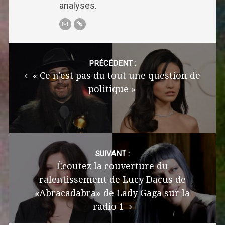
analyses.
Post
navigation
PRÉCÉDENT :
« Ce n'est pas du tout une question de
politique »
SUIVANT :
Écoutez la couverture du
ralentissement de Lucy Dacus de
«Abracadabra» de Lady Gaga sur la
radio 1