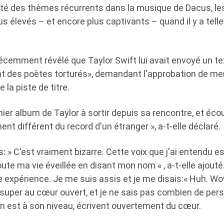
té des thèmes récurrents dans la musique de Dacus, le
s élevés – et encore plus captivants – quand il y a tel
récemment révélé que Taylor Swift lui avait envoyé un te
t des poètes torturés», demandant l'approbation de m
 la piste de titre.
emier album de Taylor à sortir depuis sa rencontre, et éco
ent différent du record d'un étranger », a-t-elle déclaré.
s: » C'est vraiment bizarre. Cette voix que j'ai entendu 
ute ma vie éveillée en disant mon nom « , a-t-elle ajouté.
 expérience. Je me suis assis et je me disais:« Huh. Wo
 super au cœur ouvert, et je ne sais pas combien de per
un est à son niveau, écrivent ouvertement du cœur.