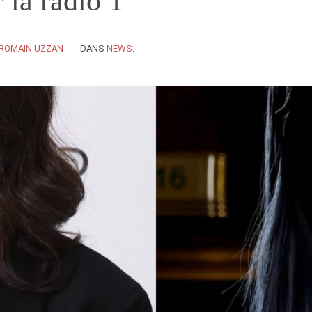
 la radio 1
ROMAIN UZZAN
DANS
NEWS
.