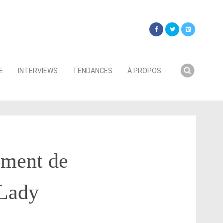
Searc
E
INTERVIEWS
TENDANCES
À PROPOS
for:
ement de
 Lady