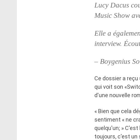
Lucy Dacus co
Music Show ave
Elle a également
interview. Écout
– Boygenius S
Ce dossier a reçu 
qui voit son «Swit
d'une nouvelle ro
« Bien que cela dé
sentiment « ne cra
quelqu'un; » C'est 
toujours, c'est un s