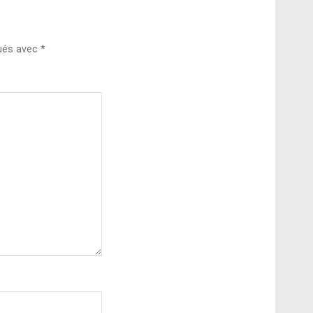
qués avec
*