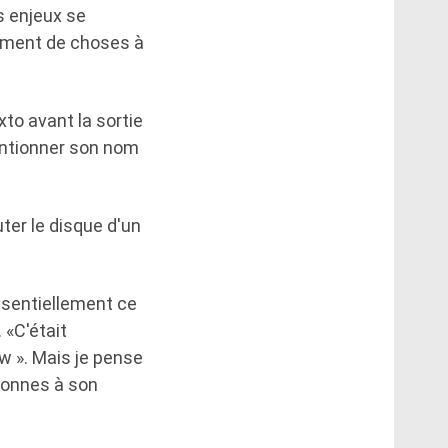
s enjeux se
lement de choses à
xto avant la sortie
entionner son nom
uter le disque d'un
essentiellement ce
 «C'était
w ». Mais je pense
sonnes à son