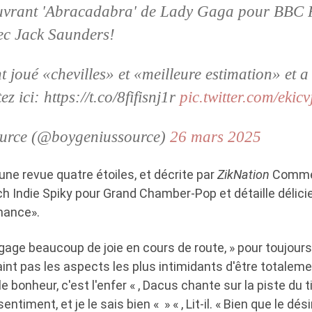
uvrant 'Abracadabra' de Lady Gaga pour BBC 
c Jack Saunders!
 joué «chevilles» et «meilleure estimation» et a 
ez ici: https://t.co/8fifisnj1r
pic.twitter.com/ekicvj
ource (@boygeniussource)
26 mars 2025
une revue quatre étoiles, et décrite par
ZikNation
Comme 
ch Indie Spiky pour Grand Chamber-Pop et détaille délic
mance».
gage beaucoup de joie en cours de route, » pour toujours,
int pas les aspects les plus intimidants d'être totalem
le bonheur, c'est l'enfer « , Dacus chante sur la piste du ti
entiment, et je le sais bien « » « , Lit-il. « Bien que le dési