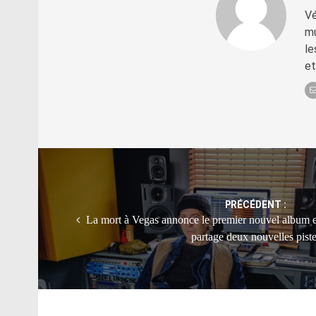
Vé
mu
le
et
Post
navigation
PRÉCÉDENT :
La mort à Vegas annonce le premier nouvel album e
partage deux nouvelles pist