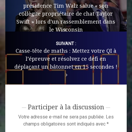
présidence Tim Walz salue « son
collègue propriétaire de chat Taylor
Swift » lors d'un rassemblement dans
le Wisconsin
SUIVANT :
Casse-tête de maths : Mettez votre QI à
l’épreuve et résolvez ce défi en
déplaçant un bâtonnet en 15 secondes !
Participer à la discussion
Votre adresse e-mail ne sera pas publiée.
Les
champs obligatoires sont indiqués avec
*