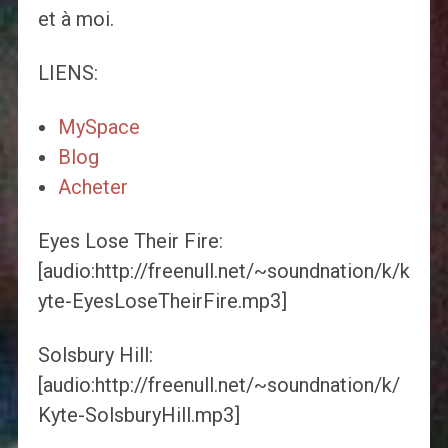
et à moi.
LIENS:
MySpace
Blog
Acheter
Eyes Lose Their Fire:
[audio:http://freenull.net/~soundnation/k/k
yte-EyesLoseTheirFire.mp3]
Solsbury Hill:
[audio:http://freenull.net/~soundnation/k/
Kyte-SolsburyHill.mp3]